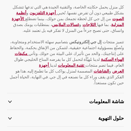
كل منزل يحمل حكايته الخاصة، والتقنية الجيدة هي التي تدعها تتشكل
بشكل طبيعي دون أن تفرض نفسها. تُحيي
أجهزة التلفزيون
و
أنظمة
الصوت
من إل جي كل لحظة تجمعك بمن حولك، بينما تضطلع
الأجهزة
المنزلية
، بما فيها
الثلاجات
و
غسالات الملابس
،
بمتطلبات يومك بصدق
واتساق، حتى تصبح جزءاً من المنزل لا تفكر فيه بل تعتمد عليه.
تتميز منتجات
إل جي إلكترونيكس
بتصاميم سهلة الاستخدام ومتجاوبة،
وتُصنَّع بمسؤولية اجتماعية حقيقية، لتتمكن من الإنفاق بحكمة، والحفاظ
على إنتاجيتك، والحد من تأثيرك على البيئة من حولك. وتأتي
مكيفات
الهواء السكنية
لدينا مُهيَّأة لتحمل كل ما يفرضه المناخ الخليجي طوال
العام، فيما تضم منتجات
تقنية المعلومات
لدينا
أجهزة
العرض
و
الشاشات
المصممة لمنزل يواكب كل ما تطمح إليه. هذا هو
الفكر الذي يقف وراء كل ما نصنعه في إل جي. في النهاية، الحياة أجمل
حين تكون مستعداً.
شاشة المعلومات
حلول التهوية