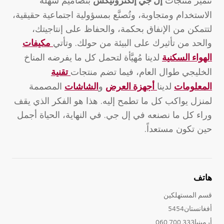
تتميز منتجات
بتصاميم سهلة
إل جي إلكترونيكس
الاستخدام ومتجاوبة، وتُصنَّع بمسؤولية اجتماعية حقيقية،
لتتمكن من الإنفاق بحكمة، والحفاظ على إنتاجيتك،
والحد من تأثيرك على البيئة من حولك. وتأتي
مكيفات
لدينا مُهيَّأة لتحمل كل ما يفرضه المناخ
الهواء السكنية
الخليجي طوال العام، فيما تضم منتجات
تقنية
لدينا
و
المصممة
المعلومات
أجهزة العرض
الشاشات
لمنزل يواكب كل ما تطمح إليه. هذا هو الفكر الذي يقف
وراء كل ما نصنعه في إل جي. في النهاية، الحياة أجمل
حين تكون مستعداً.
هاتف
قسم المستهلكين
أفغانستان5454
أرمينيا333 700 060