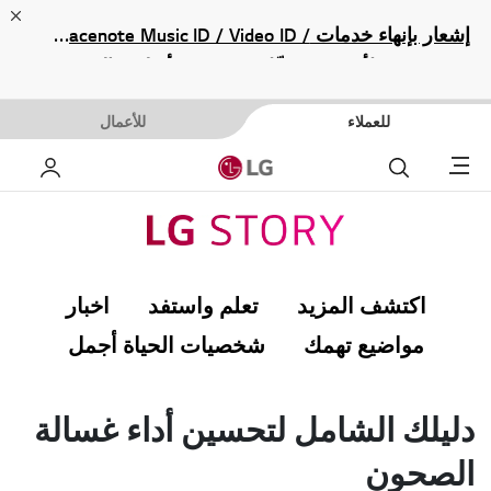
ose
إشعار بإنهاء خدمات Gracenote Music ID / Video ID /
eyeQ EPG لأجهزة مشغّل Blu-ray وأنظمة المسرح
المنزلي Blu-ray، حيث لن تكون متاحة بعد الآن.
للعملاء
للأعمال
Menu
بحث
حساب
اكتشف المزيد
تعلم واستفد
اخبار
مواضيع تهمك
شخصيات الحياة أجمل
دليلك الشامل لتحسين أداء غسالة
الصحون