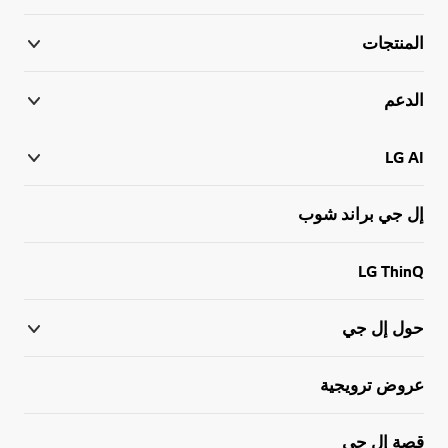
المنتجات
الدعم
LG AI
إل جي براند شوب
LG ThinQ
حول إل جي
عروض ترويجية
قصة إل جي