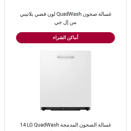
غسالة صحون QuadWash لون فضي بلاتيني
من إل جي
أماكن الشراء
غسالة الصحون المدمجة LG QuadWash‎ ‏14