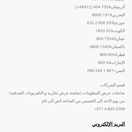
أذربيجان7354 404 (99412+)
البحرين1919 8000
جورجيا333 000 2 032
الكويت333 1833
عمان75545 800
باكستان15454 0800
قطر0054 800
الإمارات54 800
اليمن+967 1 264 096
قسم الشركات
شاشات عرض المعلومات (شاشة عرض تجاريه و التلفزيونات الفندقية)
من يوم الاحد الى الخميس من الساعه ٨ص الى ٥م
0299 805 4 971+
البريد الإلكتروني