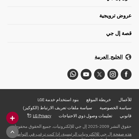
عروض ترويجية
قصة إل جي
الخليج, العربية
للأعمال
خريطة الموقع
بنود استخدام خدمة LGE
سياسة الخصوصية
سياسة ملفات تعريف الارتباط (الكوكيز)
قانوني
تعليمات وصول ذوي الاحتياجات
LG Privacy
حقوق النشر 2009-2025 إل جي للإلكترونيات. جميع الحقوق محفوظة
هذه صفحة إل جي للإلكترونيات الرئيسية، إذا كنت ترغب في التواصل مع