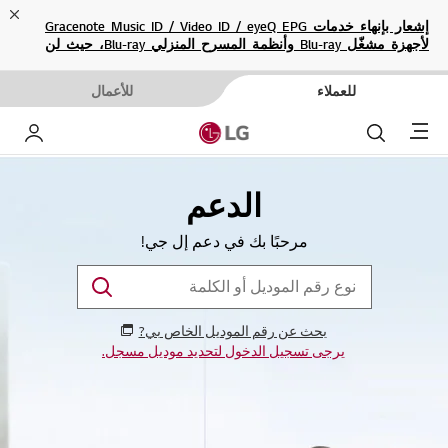
ose
إشعار بإنهاء خدمات Gracenote Music ID / Video ID / eyeQ EPG
لأجهزة مشغّل Blu-ray وأنظمة المسرح المنزلي Blu-ray، حيث لن
تكون متاحة بعد الآن.
للعملاء
للأعمال
Menu
بحث
حساب إ
الدعم
مرحبًا بك في دعم إل جي!
بحث عن رقم الموديل الخاص بي?
يرجى تسجيل الدخول لتحديد موديل مسجل.