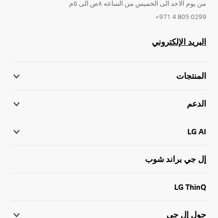
من يوم الاحد الى الخميس من الساعه ٨ص الى ٥م
0299 805 4 971+
البريد الإلكتروني
المنتجات
الدعم
LG AI
إل جي براند شوب
LG ThinQ
حول إل جي