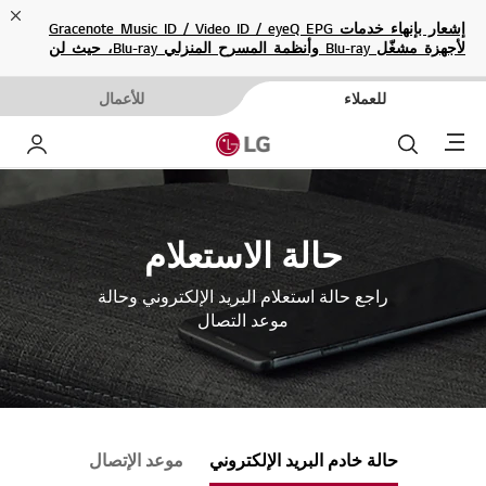
ose
إشعار بإنهاء خدمات Gracenote Music ID / Video ID / eyeQ EPG
لأجهزة مشغّل Blu-ray وأنظمة المسرح المنزلي Blu-ray، حيث لن
تكون متاحة بعد الآن.
للعملاء
للأعمال
Menu
بحث
حساب إ
حالة الاستعلام
راجع حالة استعلام البريد الإلكتروني وحالة
موعد التصال
حالة خادم البريد الإلكتروني
موعد الإتصال