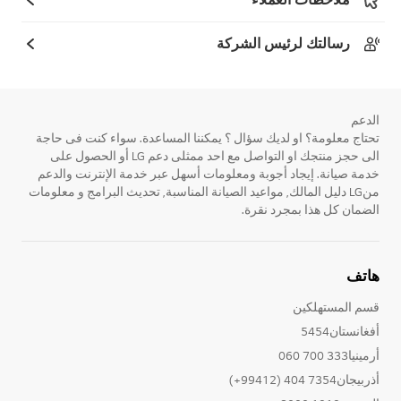
رسالتك لرئيس الشركة
الدعم
تحتاج معلومة؟ او لديك سؤال ؟ يمكننا المساعدة. سواء كنت فى حاجة
الى حجز منتجك او التواصل مع احد ممثلى دعم LG أو الحصول على
خدمة صيانة. إيجاد أجوبة ومعلومات أسهل عبر خدمة الإنترنت والدعم
منLG دليل المالك, مواعيد الصيانة المناسبة, تحديث البرامج و معلومات
الضمان كل هذا بمجرد نقرة.
هاتف
قسم المستهلكين
أفغانستان5454
أرمينيا333 700 060
أذربيجان7354 404 (99412+)