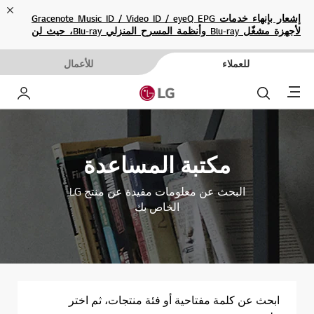
ose
إشعار بإنهاء خدمات Gracenote Music ID / Video ID / eyeQ EPG
لأجهزة مشغّل Blu-ray وأنظمة المسرح المنزلي Blu-ray، حيث لن
تكون متاحة بعد الآن.
للعملاء
للأعمال
Menu
بحث
حساب إ
مكتبة المساعدة
البحث عن معلومات مفيدة عن منتج LG
الخاص بك
ابحث عن كلمة مفتاحية أو فئة منتجات، ثم اختر