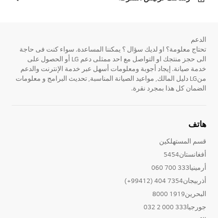
الدعم
تحتاج معلومة؟ او لديك سؤال ؟ يمكننا المساعدة. سواء كنت فى حاجة
الى حجز منتجك او التواصل مع احد ممثلى دعم LG أو الحصول على
خدمة صيانة. إيجاد أجوبة ومعلومات أسهل عبر خدمة الإنترنت والدعم
منLG دليل المالك, مواعيد الصيانة المناسبة, تحديث البرامج و معلومات
الضمان كل هذا بمجرد نقرة.
هاتف
قسم المستهلكين
أفغانستان5454
أرمينيا333 700 060
أذربيجان7354 404 (99412+)
البحرين1919 8000
جورجيا333 000 2 032