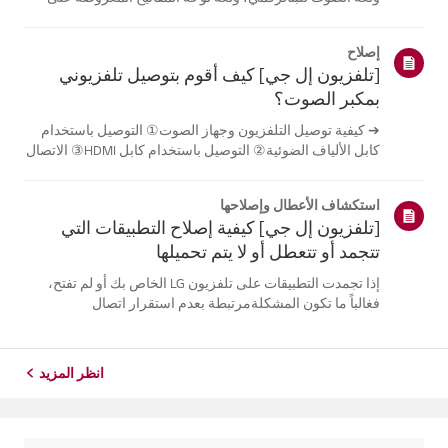
الشاشة.تختلف اللغات المتاحة حسب المنطقة، ويمكنك اختيار
اللغات المدرجة فقط.قد يختلف مسار الإعدادات حسب إصدار
إصلاح
نظام التشغيل web...
[تلفزيون إل جي] كيف أقوم بتوصيل تلفزيوني
بمكبر الصوت؟
➔ كيفية توصيل التلفزيون وجهاز الصوت① التوصيل باستخدام
كابل الألياف الضوئية② التوصيل باستخدام كابل HDMI③ الاتصال
باستخدام البلوتوث※ قد تختلف أزرار جهاز التحكم عن بعد عن
أزرار الجهاز نفسه، وذلك حسب الطراز.جرب هذا-------الاتصال
استكشاف الأعطال وإصلاحها
باستخدام كابل ا...
[تلفزيون إل جي] كيفية إصلاح التطبيقات التي
تتجمد أو تتعطل أو لا يتم تحميلها
إذا تجمدت التطبيقات على تلفزيون LG الخاص بك أو لم تفتح،
فغالباً ما تكون المشكلةمرتبطة بعدم استقرار اتصال
الشبكة.تحقق من توصيلات الكابلات بين التلفزيون وجهاز التوجيه
الخاص بك، ثم تحقق من حالةالشبكة في قائمة [الإعدادات]
الخاصة بالتلفزيون.حاول...
انظر المزيد