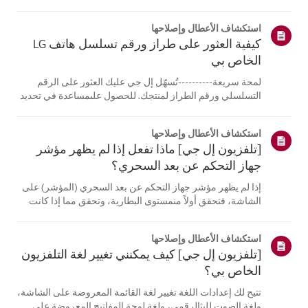
الكمبيوتر المحمول، قادرة على الاتصالبنفس الشبكة.إذا لم
تتمكن أي من الأجهزة من الاتصال، فمن المرجح أن المشكلة
استكشاف الأعطال وإصلاحها
تكمن في جها...
كيفية العثور على طراز ورقم تسلسل هاتف LG
الخاص بي
لمحة سريعة----------تُسهّل إل جي عليك العثور على الرقم
التسلسلي ورقم الطراز لمنتجك. للحصول علىمساعدة في تحديد
موقع معلومات منتجك، اختر منتج إل جي الخاص بك من الفئات
أدناه.اختر منتجكتم إنشاء هذا الدليل لجميع الطرازات، لذا قد
استكشاف الأعطال وإصلاحها
تختلف الصور أو ا...
[تلفزيون إل جي] ماذا تفعل إذا لم يظهر مؤشر
جهاز التحكم عن بعد السحري؟
إذا لم يظهر مؤشر جهاز التحكم عن بعد السحري (المؤشر) على
الشاشة، فتحقق أولاً منمستوى البطارية، وتحقق مما إذا كانت
ميزة [التوجيه الصوتي] مفعلة.إذا كانت البطاريات والإعدادات
صحيحة، فقد يكون السبب هو فصل جهاز التحكم عن بُعدعن
استكشاف الأعطال وإصلاحها
التلفزيون. أعد تسج...
[تلفزيون إل جي] كيف يمكنني تغيير لغة التلفزيون
الخاص بي؟
تتيح لك إعدادات اللغة تغيير لغة القائمة المعروضة على الشاشة،
ولغة الصوت للبثالرقمي، ولغة لوحة المفاتيح المعروضة على