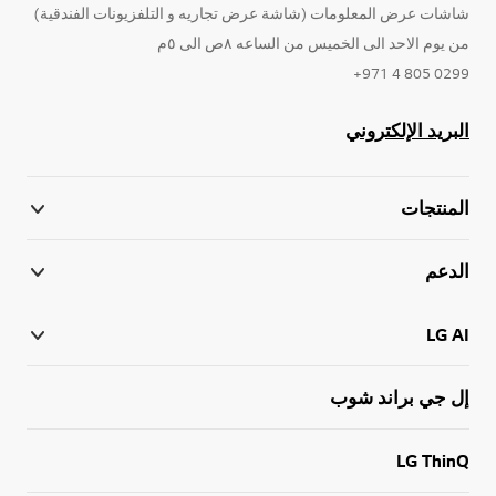
شاشات عرض المعلومات (شاشة عرض تجاريه و التلفزيونات الفندقية)
من يوم الاحد الى الخميس من الساعه ٨ص الى ٥م
0299 805 4 971+
البريد الإلكتروني
المنتجات
الدعم
LG AI
إل جي براند شوب
LG ThinQ