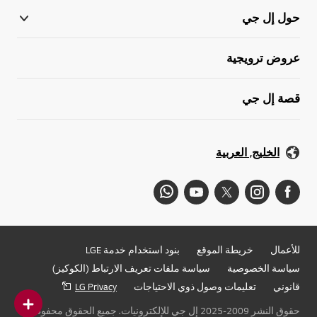
حول إل جي
عروض ترويجية
قصة إل جي
الخليج, العربية
للأعمال
خريطة الموقع
بنود استخدام خدمة LGE
سياسة الخصوصية
سياسة ملفات تعريف الارتباط (الكوكيز)
قانوني
تعليمات وصول ذوي الاحتياجات
LG Privacy
حقوق النشر 2009-2025 إل جي للإلكترونيات. جميع الحقوق محفوظة