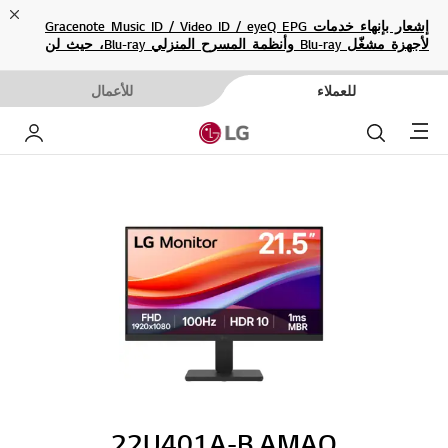
ose
إشعار بإنهاء خدمات Gracenote Music ID / Video ID / eyeQ EPG
لأجهزة مشغّل Blu-ray وأنظمة المسرح المنزلي Blu-ray، حيث لن
تكون متاحة بعد الآن.
للعملاء
للأعمال
Menu
بحث
حساب إ
22U401A-B.AMAQ