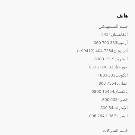
هاتف
قسم المستهلكين
أفغانستان5454
أرمينيا333 700 060
أذربيجان7354 404 (99412+)
البحرين1919 8000
جورجيا333 000 2 032
الكويت333 1833
عمان75545 800
باكستان15454 0800
قطر0054 800
الإمارات54 800
اليمن+967 1 264 096
قسم الشركات