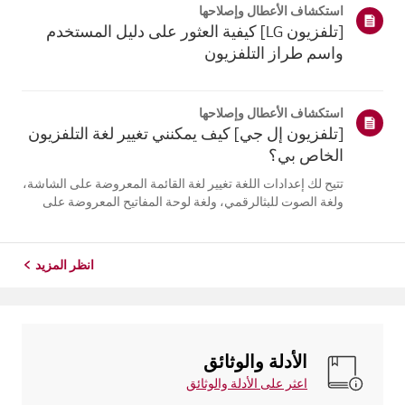
استكشاف الأعطال وإصلاحها
التلفزيون. أعد تسج...
[تلفزيون LG] كيفية العثور على دليل المستخدم
واسم طراز التلفزيون
استكشاف الأعطال وإصلاحها
[تلفزيون إل جي] كيف يمكنني تغيير لغة التلفزيون
الخاص بي؟
تتيح لك إعدادات اللغة تغيير لغة القائمة المعروضة على الشاشة،
ولغة الصوت للبثالرقمي، ولغة لوحة المفاتيح المعروضة على
الشاشة.تختلف اللغات المتاحة حسب المنطقة، ويمكنك اختيار
اللغات المدرجة فقط.قد يختلف مسار الإعدادات حسب إصدار
نظام التشغيل web...
انظر المزيد
الأدلة والوثائق
اعثر على الأدلة والوثائق