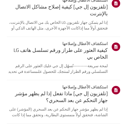
استكشاف الأعطال وإصلاحها
[تلفزيون إل جي] كيفية إصلاح مشاكل الاتصال
بالإنترنت
إذا لم يتمكن جهاز تلفزيون LG الخاص بك من الاتصال بالإنترنت،
فتحقق أولاً مما إذاكانت الأجهزة الأخرى، مثل الهاتف الذكي أو
الكمبيوتر المحمول، قادرة على الاتصالبنفس الشبكة.إذا لم
تتمكن أي من الأجهزة من الاتصال، فمن المرجح أن المشكلة
استكشاف الأعطال وإصلاحها
تكمن في جها...
كيفية العثور على طراز ورقم تسلسل هاتف LG
الخاص بي
لمحة سريعة----------تُسهّل إل جي عليك العثور على الرقم
التسلسلي ورقم الطراز لمنتجك. للحصول علىمساعدة في تحديد
موقع معلومات منتجك، اختر منتج إل جي الخاص بك من الفئات
أدناه.اختر منتجكتم إنشاء هذا الدليل لجميع الطرازات، لذا قد
استكشاف الأعطال وإصلاحها
تختلف الصور أو ا...
[تلفزيون إل جي] ماذا تفعل إذا لم يظهر مؤشر
جهاز التحكم عن بعد السحري؟
إذا لم يظهر مؤشر جهاز التحكم عن بعد السحري (المؤشر) على
الشاشة، فتحقق أولاً منمستوى البطارية، وتحقق مما إذا كانت
ميزة [التوجيه الصوتي] مفعلة.إذا كانت البطاريات والإعدادات
صحيحة، فقد يكون السبب هو فصل جهاز التحكم عن بُعدعن