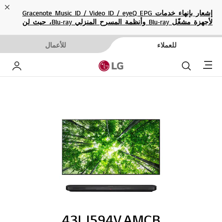
ose
إشعار بإنهاء خدمات Gracenote Music ID / Video ID / eyeQ EPG
لأجهزة مشغّل Blu-ray وأنظمة المسرح المنزلي Blu-ray، حيث لن
تكون متاحة بعد الآن.
للعملاء
للأعمال
Menu
بحث
حساب إ
43LJ594V.AMCB