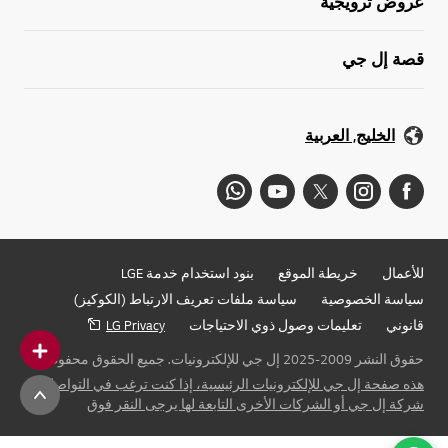
عروض ترويجية
قصة إل جي
الخليج, العربية
للأعمال
خريطة الموقع
بنود استخدام خدمة LGE
سياسة الخصوصية
سياسة ملفات تعريف الارتباط (الكوكيز)
قانوني
تعليمات وصول ذوي الاحتياجات
LG Privacy
حقوق النشر 2009-2025 إل جي للإلكترونيات. جميع الحقوق محفوظة
هذه صفحة إل جي للإلكترونيات الرئيسية، إذا كنت ترغب في التواصل مع
شركة إل جي أو الشركات الأخرى التابعة لها يرجى النقر فوق