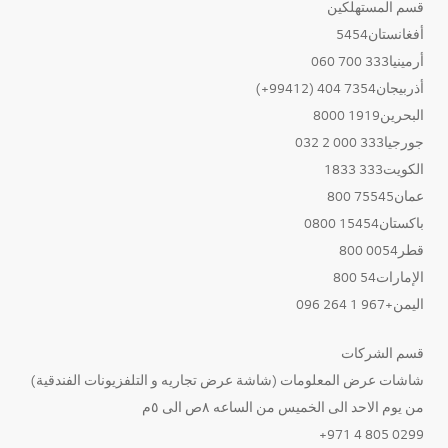
قسم المستهلكين
أفغانستان5454
أرمينيا333 700 060
أذربيجان7354 404 (99412+)
البحرين1919 8000
جورجيا333 000 2 032
الكويت333 1833
عمان75545 800
باكستان15454 0800
قطر0054 800
الإمارات54 800
اليمن+967 1 264 096
قسم الشركات
شاشات عرض المعلومات (شاشة عرض تجاريه و التلفزيونات الفندقية)
من يوم الاحد الى الخميس من الساعه ٨ص الى ٥م
0299 805 4 971+