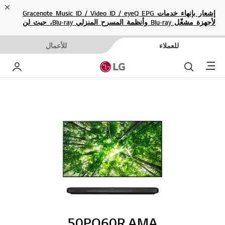
ose
إشعار بإنهاء خدمات Gracenote Music ID / Video ID / eyeQ EPG
لأجهزة مشغّل Blu-ray وأنظمة المسرح المنزلي Blu-ray، حيث لن
تكون متاحة بعد الآن.
للعملاء
للأعمال
Menu
بحث
حساب إ
50PQ60R.AMA