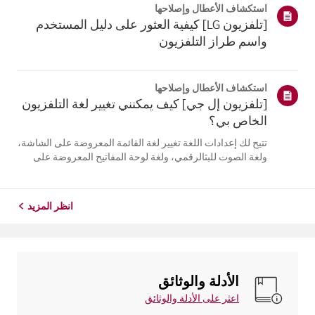
استكشاف الأعطال وإصلاحها
التلفزيون. أعد تسج...
[تلفزيون LG] كيفية العثور على دليل المستخدم
واسم طراز التلفزيون
استكشاف الأعطال وإصلاحها
[تلفزيون إل جي] كيف يمكنني تغيير لغة التلفزيون
الخاص بي؟
تتيح لك إعدادات اللغة تغيير لغة القائمة المعروضة على الشاشة،
ولغة الصوت للبثالرقمي، ولغة لوحة المفاتيح المعروضة على
الشاشة.تختلف اللغات المتاحة حسب المنطقة، ويمكنك اختيار
اللغات المدرجة فقط.قد يختلف مسار الإعدادات حسب إصدار
نظام التشغيل web...
انظر المزيد
الأدلة والوثائق
اعثر على الأدلة والوثائق