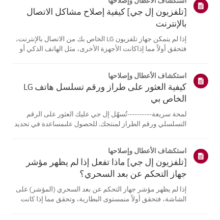
استكشاف الأعطال وإصلاحها
[تلفزيون إل جي] كيفية إصلاح مشاكل الاتصال
بالإنترنت
إذا لم يتمكن جهاز تلفزيون LG الخاص بك من الاتصال بالإنترنت،
فتحقق أولاً مما إذاكانت الأجهزة الأخرى، مثل الهاتف الذكي أو
الكمبيوتر المحمول، قادرة على الاتصالبنفس الشبكة.إذا لم
تتمكن أي من الأجهزة من الاتصال، فمن المرجح أن المشكلة
استكشاف الأعطال وإصلاحها
تكمن في جها...
كيفية العثور على طراز ورقم تسلسل هاتف LG
الخاص بي
لمحة سريعة----------تُسهّل إل جي عليك العثور على الرقم
التسلسلي ورقم الطراز لمنتجك. للحصول علىمساعدة في تحديد
موقع معلومات منتجك، اختر منتج إل جي الخاص بك من الفئات
أدناه.اختر منتجكتم إنشاء هذا الدليل لجميع الطرازات، لذا قد
استكشاف الأعطال وإصلاحها
تختلف الصور أو ا...
[تلفزيون إل جي] ماذا تفعل إذا لم يظهر مؤشر
جهاز التحكم عن بعد السحري؟
إذا لم يظهر مؤشر جهاز التحكم عن بعد السحري (المؤشر) على
الشاشة، فتحقق أولاً منمستوى البطارية، وتحقق مما إذا كانت
ميزة [التوجيه الصوتي] مفعلة.إذا كانت البطاريات والإعدادات
صحيحة، فقد يكون السبب هو فصل جهاز التحكم عن بُعدعن