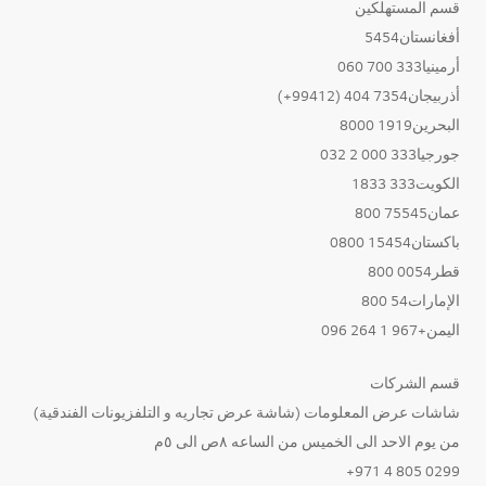
قسم المستهلكين
أفغانستان5454
أرمينيا333 700 060
أذربيجان7354 404 (99412+)
البحرين1919 8000
جورجيا333 000 2 032
الكويت333 1833
عمان75545 800
باكستان15454 0800
قطر0054 800
الإمارات54 800
اليمن+967 1 264 096
قسم الشركات
شاشات عرض المعلومات (شاشة عرض تجاريه و التلفزيونات الفندقية)
من يوم الاحد الى الخميس من الساعه ٨ص الى ٥م
0299 805 4 971+