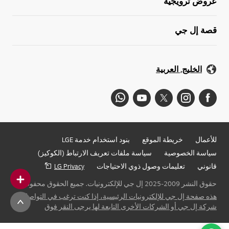
عروض ترويجية
قصة إل جي
الخليج, العربية
للأعمال
خريطة الموقع
بنود استخدام خدمة LGE
سياسة الخصوصية
سياسة ملفات تعريف الارتباط (الكوكيز)
قانوني
تعليمات وصول ذوي الاحتياجات
LG Privacy
حقوق النشر 2009-2025 إل جي للإلكترونيات. جميع الحقوق محفوظة
هذه صفحة إل جي للإلكترونيات الرئيسية، إذا كنت ترغب في التواصل مع
شركة إل جي أو الشركات الأخرى التابعة لها يرجى النقر فوق