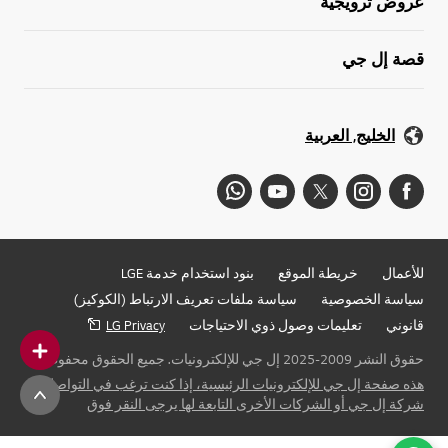
عروض ترويجية
قصة إل جي
الخليج, العربية
للأعمال
خريطة الموقع
بنود استخدام خدمة LGE
سياسة الخصوصية
سياسة ملفات تعريف الارتباط (الكوكيز)
قانوني
تعليمات وصول ذوي الاحتياجات
LG Privacy
حقوق النشر 2009-2025 إل جي للإلكترونيات. جميع الحقوق محفوظة
هذه صفحة إل جي للإلكترونيات الرئيسية، إذا كنت ترغب في التواصل مع
شركة إل جي أو الشركات الأخرى التابعة لها يرجى النقر فوق