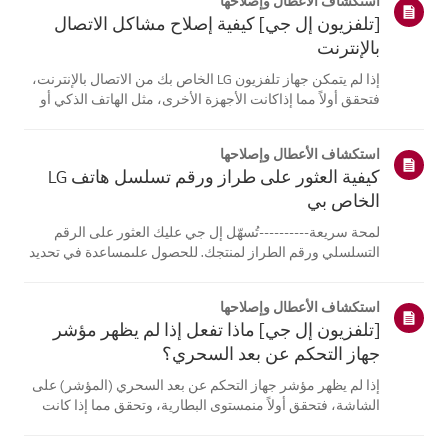
استكشاف الأعطال وإصلاحها
[تلفزيون إل جي] كيفية إصلاح مشاكل الاتصال
بالإنترنت
إذا لم يتمكن جهاز تلفزيون LG الخاص بك من الاتصال بالإنترنت،
فتحقق أولاً مما إذاكانت الأجهزة الأخرى، مثل الهاتف الذكي أو
الكمبيوتر المحمول، قادرة على الاتصالبنفس الشبكة.إذا لم
تتمكن أي من الأجهزة من الاتصال، فمن المرجح أن المشكلة
استكشاف الأعطال وإصلاحها
تكمن في جها...
كيفية العثور على طراز ورقم تسلسل هاتف LG
الخاص بي
لمحة سريعة----------تُسهّل إل جي عليك العثور على الرقم
التسلسلي ورقم الطراز لمنتجك. للحصول علىمساعدة في تحديد
موقع معلومات منتجك، اختر منتج إل جي الخاص بك من الفئات
أدناه.اختر منتجكتم إنشاء هذا الدليل لجميع الطرازات، لذا قد
استكشاف الأعطال وإصلاحها
تختلف الصور أو ا...
[تلفزيون إل جي] ماذا تفعل إذا لم يظهر مؤشر
جهاز التحكم عن بعد السحري؟
إذا لم يظهر مؤشر جهاز التحكم عن بعد السحري (المؤشر) على
الشاشة، فتحقق أولاً منمستوى البطارية، وتحقق مما إذا كانت
ميزة [التوجيه الصوتي] مفعلة.إذا كانت البطاريات والإعدادات
صحيحة، فقد يكون السبب هو فصل جهاز التحكم عن بُعدعن