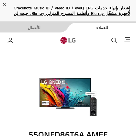
ose
إشعار بإنهاء خدمات Gracenote Music ID / Video ID / eyeQ EPG
لأجهزة مشغّل Blu-ray وأنظمة المسرح المنزلي Blu-ray، حيث لن
تكون متاحة بعد الآن.
للعملاء
للأعمال
Menu
بحث
حساب إ
55QNED86T6A.AMEE