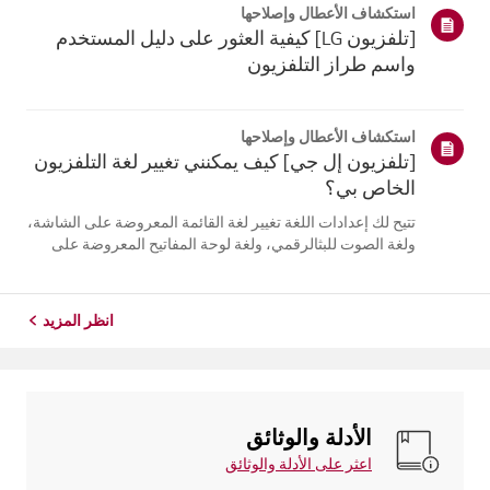
استكشاف الأعطال وإصلاحها
التلفزيون. أعد تسج...
[تلفزيون LG] كيفية العثور على دليل المستخدم
واسم طراز التلفزيون
استكشاف الأعطال وإصلاحها
[تلفزيون إل جي] كيف يمكنني تغيير لغة التلفزيون
الخاص بي؟
تتيح لك إعدادات اللغة تغيير لغة القائمة المعروضة على الشاشة،
ولغة الصوت للبثالرقمي، ولغة لوحة المفاتيح المعروضة على
الشاشة.تختلف اللغات المتاحة حسب المنطقة، ويمكنك اختيار
اللغات المدرجة فقط.قد يختلف مسار الإعدادات حسب إصدار
نظام التشغيل web...
انظر المزيد
الأدلة والوثائق
اعثر على الأدلة والوثائق