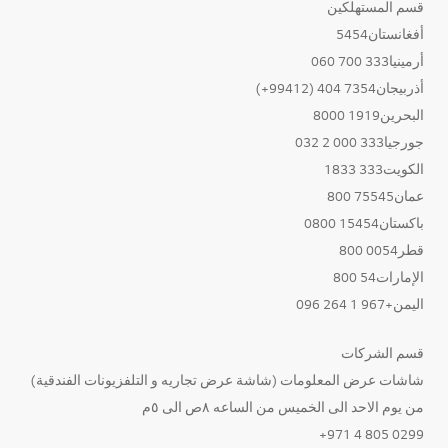
قسم المستهلكين
أفغانستان5454
أرمينيا333 700 060
أذربيجان7354 404 (99412+)
البحرين1919 8000
جورجيا333 000 2 032
الكويت333 1833
عمان75545 800
باكستان15454 0800
قطر0054 800
الإمارات54 800
اليمن+967 1 264 096
قسم الشركات
شاشات عرض المعلومات (شاشة عرض تجاريه و التلفزيونات الفندقية)
من يوم الاحد الى الخميس من الساعه ٨ص الى ٥م
0299 805 4 971+