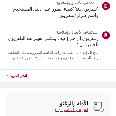
استكشاف الأعطال وإصلاحها
التلفزيون. أعد تسج...
[تلفزيون LG] كيفية العثور على دليل المستخدم
واسم طراز التلفزيون
استكشاف الأعطال وإصلاحها
[تلفزيون إل جي] كيف يمكنني تغيير لغة التلفزيون
الخاص بي؟
تتيح لك إعدادات اللغة تغيير لغة القائمة المعروضة على الشاشة،
ولغة الصوت للبثالرقمي، ولغة لوحة المفاتيح المعروضة على
الشاشة.تختلف اللغات المتاحة حسب المنطقة، ويمكنك اختيار
اللغات المدرجة فقط.قد يختلف مسار الإعدادات حسب إصدار
نظام التشغيل web...
انظر المزيد
الأدلة والوثائق
اعثر على الأدلة والوثائق