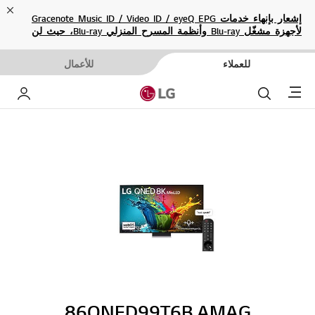
ose
إشعار بإنهاء خدمات Gracenote Music ID / Video ID / eyeQ EPG
لأجهزة مشغّل Blu-ray وأنظمة المسرح المنزلي Blu-ray، حيث لن
تكون متاحة بعد الآن.
للعملاء
للأعمال
Menu
بحث
حساب إ
86QNED99T6B.AMAG