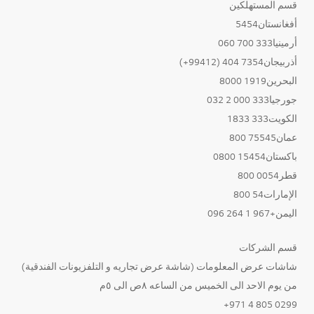
قسم المستهلكين
أفغانستان5454
أرمينيا333 700 060
أذربيجان7354 404 (99412+)
البحرين1919 8000
جورجيا333 000 2 032
الكويت333 1833
عمان75545 800
باكستان15454 0800
قطر0054 800
الإمارات54 800
اليمن+967 1 264 096
قسم الشركات
شاشات عرض المعلومات (شاشة عرض تجاريه و التلفزيونات الفندقية)
من يوم الاحد الى الخميس من الساعه ٨ص الى ٥م
0299 805 4 971+