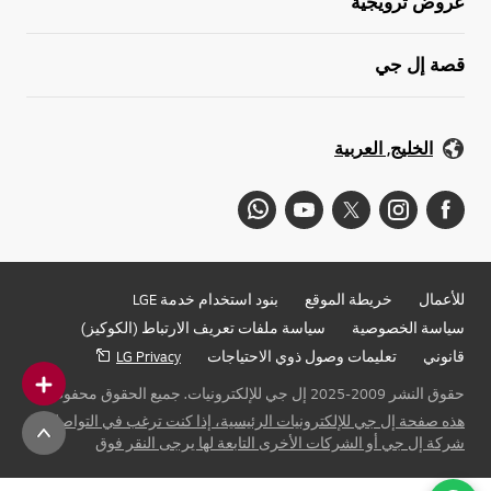
عروض ترويجية
قصة إل جي
الخليج, العربية
للأعمال
خريطة الموقع
بنود استخدام خدمة LGE
سياسة الخصوصية
سياسة ملفات تعريف الارتباط (الكوكيز)
قانوني
تعليمات وصول ذوي الاحتياجات
LG Privacy
حقوق النشر 2009-2025 إل جي للإلكترونيات. جميع الحقوق محفوظة
هذه صفحة إل جي للإلكترونيات الرئيسية، إذا كنت ترغب في التواصل مع
شركة إل جي أو الشركات الأخرى التابعة لها يرجى النقر فوق