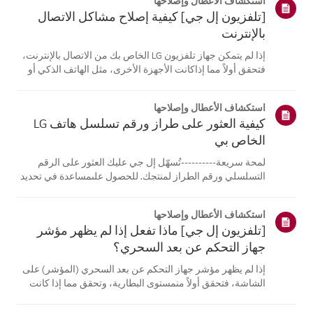
استكشاف الأعطال وإصلاحها
[تلفزيون إل جي] كيفية إصلاح مشاكل الاتصال
بالإنترنت
إذا لم يتمكن جهاز تلفزيون LG الخاص بك من الاتصال بالإنترنت،
فتحقق أولاً مما إذاكانت الأجهزة الأخرى، مثل الهاتف الذكي أو
الكمبيوتر المحمول، قادرة على الاتصالبنفس الشبكة.إذا لم
تتمكن أي من الأجهزة من الاتصال، فمن المرجح أن المشكلة
استكشاف الأعطال وإصلاحها
تكمن في جها...
كيفية العثور على طراز ورقم تسلسل هاتف LG
الخاص بي
لمحة سريعة----------تُسهّل إل جي عليك العثور على الرقم
التسلسلي ورقم الطراز لمنتجك. للحصول علىمساعدة في تحديد
موقع معلومات منتجك، اختر منتج إل جي الخاص بك من الفئات
أدناه.اختر منتجكتم إنشاء هذا الدليل لجميع الطرازات، لذا قد
استكشاف الأعطال وإصلاحها
تختلف الصور أو ا...
[تلفزيون إل جي] ماذا تفعل إذا لم يظهر مؤشر
جهاز التحكم عن بعد السحري؟
إذا لم يظهر مؤشر جهاز التحكم عن بعد السحري (المؤشر) على
الشاشة، فتحقق أولاً منمستوى البطارية، وتحقق مما إذا كانت
ميزة [التوجيه الصوتي] مفعلة.إذا كانت البطاريات والإعدادات
صحيحة، فقد يكون السبب هو فصل جهاز التحكم عن بُعدعن