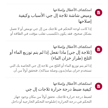
موقع معلومات منتجك، اختر منتج إل جي الخاص بك من الفئات
أدناه.اختر منتجكتم إنشاء هذا الدليل لجميع الطرازات، لذا قد
استكشاف الأعطال وإصلاحها
تختلف الصور أو ا...
وميض شاشة ثلاجة إل جي: الأسباب وكيفية
إصلاحها
إذا كانت لوحة التحكم في ثلاجتك من إل جي تومض أو لا تعمل
بشكل صحيح، فقد يكون ذلكبسبب تقلب مؤقت في الطاقة أو
مشكلة في الأجهزة.افصل الثلاجة عن الكهرباء، وانتظر 5 دقائق،
ثم أعد توصيلها لإعادة ضبط النظام. إذااستمرت المشكلة، يُرجى
استكشاف الأعطال وإصلاحها
الاتصال بدعم عم...
[ثلاجة إل جي] ماذا تفعل إذا لم يتم توزيع الماء أو
الثلج (طراز خزان الماء)
إذا لم يتم توزيع الماء أو الثلج من ثلاجة إل جي الخاصة بك التي
تستخدم خزان مياه(بدون وصلة سباكة)، فتحقق أولاً من أن
خزان المياه ممتلئ بشكل صحيح.تحقق أيضًا مما إذا كانت درجة
حرارة الثلاجة منخفضة جدًا، مما يتسبب في تجمد الماءفي
استكشاف الأعطال وإصلاحها
الخزان، أو ما إ...
كيفية ضبط درجة حرارة ثلاجات إل جي
لضبط درجة حرارة ثلاجتك، تحقق أولاً من مكان وجود جهاز
التحكم في درجة الحرارة (علىلوحة التحكم الخارجية أو داخل
الجهاز).بالنسبة للطرازات المزودة بلوحة تحكم خارجية، اضغط