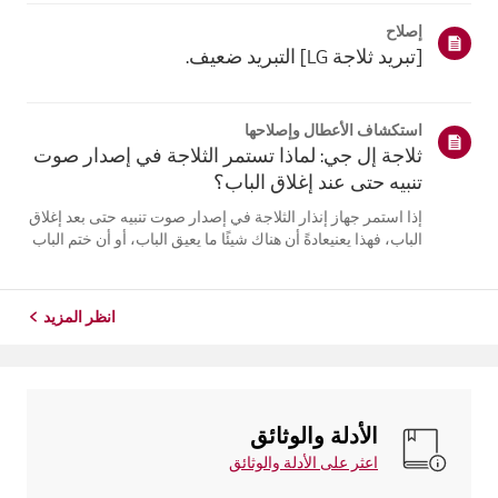
مع الاستمرار على زر [قفل/فتح]لمدة 3 ثوانٍ لفتحه، ثم اضبط
إصلاح
درجة الحرارة.بالن...
[تبريد ثلاجة LG] التبريد ضعيف.
استكشاف الأعطال وإصلاحها
ثلاجة إل جي: لماذا تستمر الثلاجة في إصدار صوت
تنبيه حتى عند إغلاق الباب؟
إذا استمر جهاز إنذار الثلاجة في إصدار صوت تنبيه حتى بعد إغلاق
الباب، فهذا يعنيعادةً أن هناك شيئًا ما يعيق الباب، أو أن ختم الباب
مفكوك، أو أن هناك مشكلة فيمستشعر الباب.أولاً، تحقق مما إذا
كانت أي مواد غذائية أو أرفف تمنع الباب من الإغلاق، و...
انظر المزيد
الأدلة والوثائق
اعثر على الأدلة والوثائق