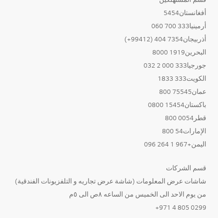
أفغانستان5454
أرمينيا333 700 060
أذربيجان7354 404 (99412+)
البحرين1919 8000
جورجيا333 000 2 032
الكويت333 1833
عمان75545 800
باكستان15454 0800
قطر0054 800
الإمارات54 800
اليمن+967 1 264 096
قسم الشركات
شاشات عرض المعلومات (شاشة عرض تجاريه و التلفزيونات الفندقية)
من يوم الاحد الى الخميس من الساعه ٨ص الى ٥م
0299 805 4 971+