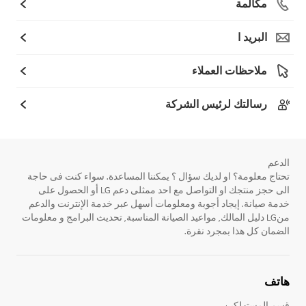
مكالمة
البريد ا
ملاحظات العملاء
رسالتك لرئيس الشركة
الدعم
تحتاج معلومة؟ او لديك سؤال ؟ يمكننا المساعدة. سواء كنت فى حاجة
الى حجز منتجك او التواصل مع احد ممثلى دعم LG أو الحصول على
خدمة صيانة. إيجاد أجوبة ومعلومات أسهل عبر خدمة الإنترنت والدعم
منLG دليل المالك, مواعيد الصيانة المناسبة, تحديث البرامج و معلومات
الضمان كل هذا بمجرد نقرة.
هاتف
قسم المستهلكين