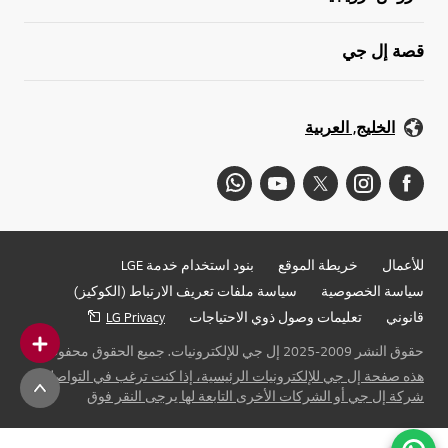
قصة إل جي
الخليج, العربية
للأعمال
خريطة الموقع
بنود استخدام خدمة LGE
سياسة الخصوصية
سياسة ملفات تعريف الارتباط (الكوكيز)
قانوني
تعليمات وصول ذوي الاحتياجات
LG Privacy
حقوق النشر 2009-2025 إل جي للإلكترونيات. جميع الحقوق محفوظة
هذه صفحة إل جي للإلكترونيات الرئيسية، إذا كنت ترغب في التواصل مع
شركة إل جي أو الشركات الأخرى التابعة لها يرجى النقر فوق