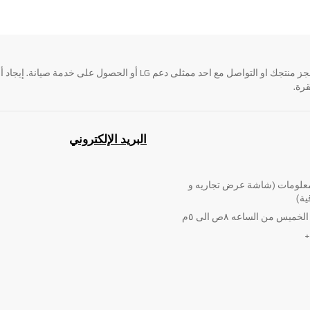
قرة.
البريد الإلكتروني
لومات (شاشة عرض تجاريه و
ية)
ميس من الساعه ٨ص الى ٥م