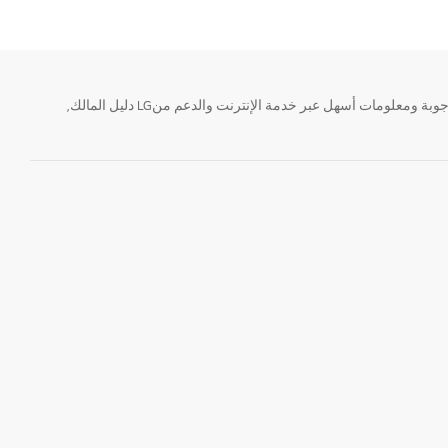
تحتاج معلومة؟ او لديك سؤال ؟ يمكننا المساعدة. سواء كنت فى حاجة الى حجز منتجك او التواصل مع احد ممثلى دعم LG أو الحصول على خدمة صيانة. إيجاد أجوبة ومعلومات أسهل عبر خدمة الإنترنت والدعم منLG دليل المالك,