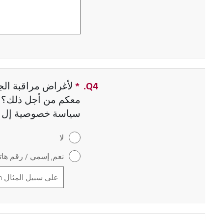
Q4.
*
حقل مطلوب
لأغراض مراقبة الجو
معكم من أجل ذلك؟ إ
سياسة خصوصية إل 
لا
نعم, إسمي / رقم هاتف