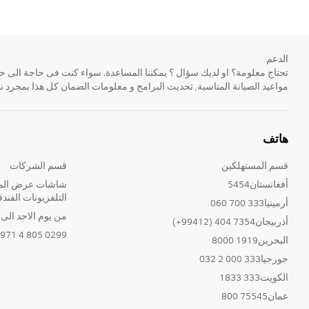
الدعم
مواعيد الصيانة المناسبة, تحديث البرامج و معلومات الضمان كل هذا بمجرد ن
هاتف
قسم المستهلكين
قسم الشركات
أفغانستان5454
شاشات عرض المع
التلفزيونات الفندق
أرمينيا333 700 060
من يوم الاحد الى الخ
أذربيجان7354 404 (99412+)
0299 805 4 971+
البحرين1919 8000
جورجيا333 000 2 032
الكويت333 1833
عمان75545 800