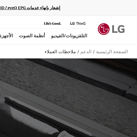
إشعار بإنهاء خدمات Gracenote Music ID / Video ID / eyeQ EPG لأجهزة مشغّل Blu-ray وأنظمة المسرح المنزلي Blu-ray، حيث لن تكون متاحة بعد الآن.
التلفزيونات/الفيديو
أنظمة الصوت
الأجهزة
الصفحة الرئيسية
الدعم
ملاحظات العملاء