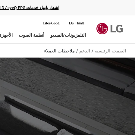
إشعار بإنهاء خدمات Gracenote Music ID / Video ID / eyeQ EPG لأجهزة مشغّل Blu-ray وأنظمة المسرح المنزلي Blu-ray، حيث لن تكون متاحة بعد الآن.
التلفزيونات/الفيديو
أنظمة الصوت
الأجهزة
الصفحة الرئيسية
الدعم
ملاحظات العملاء