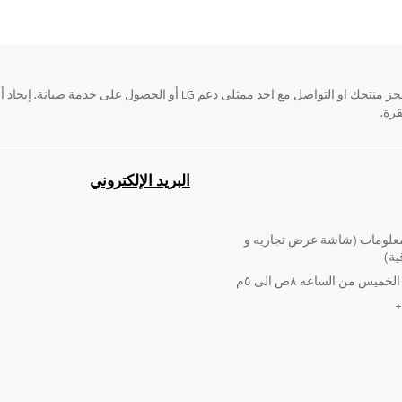
قرة.
البريد الإلكتروني
لومات (شاشة عرض تجاريه و
ية)
ميس من الساعه ٨ص الى ٥م