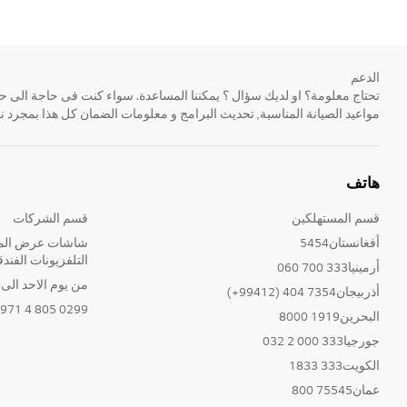
الدعم
مواعيد الصيانة المناسبة, تحديث البرامج و معلومات الضمان كل هذا بمجرد ن
هاتف
قسم المستهلكين
قسم الشركات
أفغانستان5454
شاشات عرض المع
التلفزيونات الفندق
أرمينيا333 700 060
من يوم الاحد الى الخ
أذربيجان7354 404 (99412+)
0299 805 4 971+
البحرين1919 8000
جورجيا333 000 2 032
الكويت333 1833
عمان75545 800