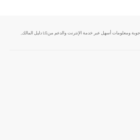
تحتاج معلومة؟ او لديك سؤال ؟ يمكننا المساعدة. سواء كنت فى حاجة الى حجز منتجك او التواصل مع احد ممثلى دعم LG أو الحصول على خدمة صيانة. إيجاد أجوبة ومعلومات أسهل عبر خدمة الإنترنت والدعم منLG دليل المالك,