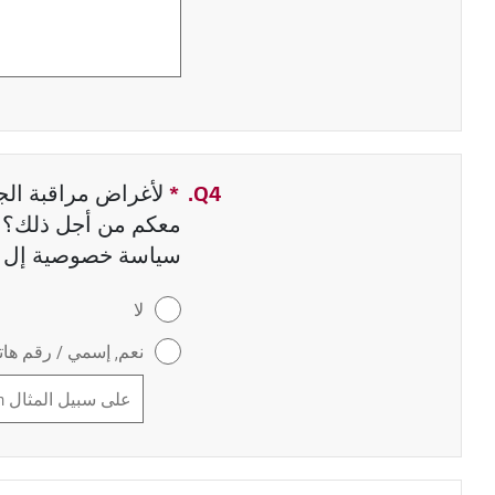
Q4.
*
حقل مطلوب
لأغراض مراقبة الجو
معكم من أجل ذلك؟ إ
سياسة خصوصية إل 
لا
نعم, إسمي / رقم هاتف