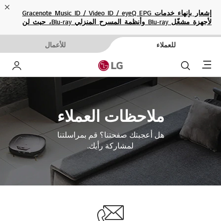
ose
إشعار بإنهاء خدمات Gracenote Music ID / Video ID / eyeQ EPG
لأجهزة مشغّل Blu-ray وأنظمة المسرح المنزلي Blu-ray، حيث لن
تكون متاحة بعد الآن.
للعملاء
للأعمال
Menu
بحث
حساب إ
ملاحظات العملاء
هل أعجبتك صفحتنا؟ قم بمراسلتنا
لمشاركة رأيك.