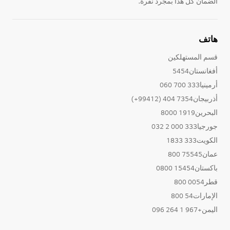
الضمان كل هذا بمجرد نقرة.
هاتف
قسم المستهلكين
أفغانستان5454
أرمينيا333 700 060
أذربيجان7354 404 (99412+)
البحرين1919 8000
جورجيا333 000 2 032
الكويت333 1833
عمان75545 800
باكستان15454 0800
قطر0054 800
الإمارات54 800
اليمن+967 1 264 096