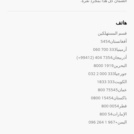
الضمان كل هذا بمجرد نقرة.
هاتف
قسم المستهلكين
أفغانستان5454
أرمينيا333 700 060
أذربيجان7354 404 (99412+)
البحرين1919 8000
جورجيا333 000 2 032
الكويت333 1833
عمان75545 800
باكستان15454 0800
قطر0054 800
الإمارات54 800
اليمن+967 1 264 096