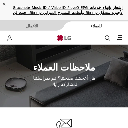
ose
إشعار بإنهاء خدمات Gracenote Music ID / Video ID / eyeQ EPG
لأجهزة مشغّل Blu-ray وأنظمة المسرح المنزلي Blu-ray، حيث لن
تكون متاحة بعد الآن.
للعملاء
للأعمال
Menu
بحث
حساب إ
ملاحظات العملاء
هل أعجبتك صفحتنا؟ قم بمراسلتنا
لمشاركة رأيك.