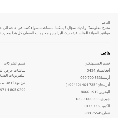
الدعم
مواعيد الصيانة المناسبة, تحديث البرامج و معلومات الضمان كل هذا بمجرد ن
هاتف
قسم المستهلكين
قسم الشركات
أفغانستان5454
شاشات عرض المع
التلفزيونات الفندق
أرمينيا333 700 060
من يوم الاحد الى الخ
أذربيجان7354 404 (99412+)
0299 805 4 971+
البحرين1919 8000
جورجيا333 000 2 032
الكويت333 1833
عمان75545 800