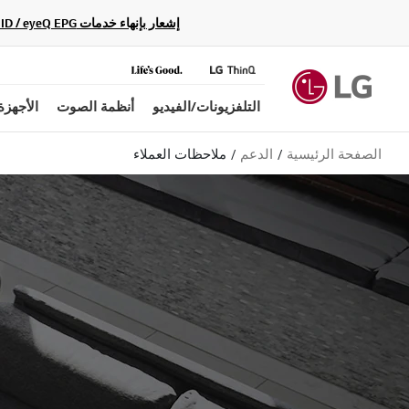
إشعار بإنهاء خدمات Gracenote Music ID / Video ID / eyeQ EPG لأجهزة مشغّل Blu-ray وأنظمة المسرح المنزلي Blu-ray، حيث لن تكون متاحة بعد الآن.
التلفزيونات/الفيديو
أنظمة الصوت
الأجهزة
الصفحة الرئيسية
الدعم
ملاحظات العملاء