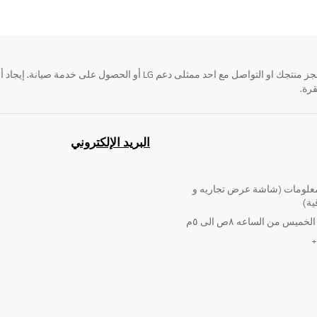
قرة.
البريد الإلكتروني
لومات (شاشة عرض تجاريه و
ية)
ميس من الساعه ٨ص الى ٥م