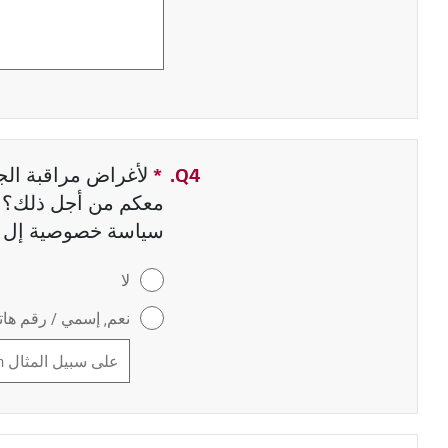
Q4.
*
حقل مطلوب
لأغراض مراقبة الجو
معكم من أجل ذلك؟ إ
سياسة خصوصية إل 
لا
نعم, إسمي / رقم هاتف