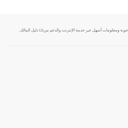
تحتاج معلومة؟ او لديك سؤال ؟ يمكننا المساعدة. سواء كنت فى حاجة الى حجز منتجك او التواصل مع احد ممثلى دعم LG أو الحصول على خدمة صيانة. إيجاد أجوبة ومعلومات أسهل عبر خدمة الإنترنت والدعم منLG دليل المالك,