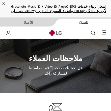
ose
إشعار بإنهاء خدمات Gracenote Music ID / Video ID / eyeQ EPG
لأجهزة مشغّل Blu-ray وأنظمة المسرح المنزلي Blu-ray، حيث لن
تكون متاحة بعد الآن.
للعملاء
للأعمال
Menu
بحث
حساب إ
ملاحظات العملاء
هل أعجبتك صفحتنا؟ قم بمراسلتنا
لمشاركة رأيك.