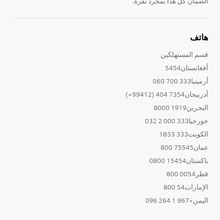
الضمان كل هذا بمجرد نقرة.
هاتف
قسم المستهلكين
أفغانستان5454
أرمينيا333 700 060
أذربيجان7354 404 (99412+)
البحرين1919 8000
جورجيا333 000 2 032
الكويت333 1833
عمان75545 800
باكستان15454 0800
قطر0054 800
الإمارات54 800
اليمن+967 1 264 096