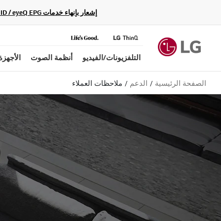
إشعار بإنهاء خدمات Gracenote Music ID / Video ID / eyeQ EPG لأجهزة مشغّل Blu-ray وأنظمة المسرح المنزلي Blu-ray، حيث لن تكون متاحة بعد الآن.
التلفزيونات/الفيديو
أنظمة الصوت
الأجهزة
الصفحة الرئيسية
الدعم
ملاحظات العملاء