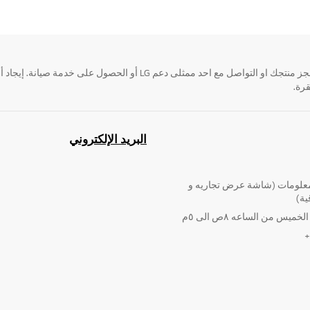
قرة.
البريد الإلكتروني
لومات (شاشة عرض تجاريه و
ية)
ميس من الساعه ٨ص الى ٥م