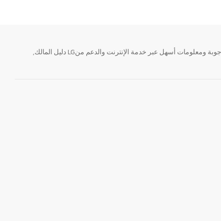
تحتاج معلومة؟ او لديك سؤال ؟ يمكننا المساعدة. سواء كنت فى حاجة الى حجز منتجك او التواصل مع احد ممثلى دعم LG أو الحصول على خدمة صيانة. إيجاد أجوبة ومعلومات أسهل عبر خدمة الإنترنت والدعم منLG دليل المالك,