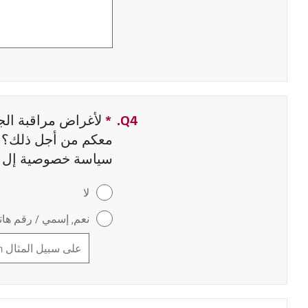
Q4.
*
حقل مطلوب
لأغراض مراقبة الجو
معكم من أجل ذلك؟ إ
سياسة خصوصية إل 
لا
نعم, إسمي / رقم هاتف