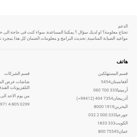
الدعم
مواعيد الصيانة المناسبة, تحديث البرامج و معلومات الضمان كل هذا بمجرد ن
هاتف
قسم المستهلكين
قسم الشركات
أفغانستان5454
شاشات عرض المع
التلفزيونات الفندق
أرمينيا333 700 060
من يوم الاحد الى الخ
أذربيجان7354 404 (99412+)
0299 805 4 971+
البحرين1919 8000
جورجيا333 000 2 032
الكويت333 1833
عمان75545 800