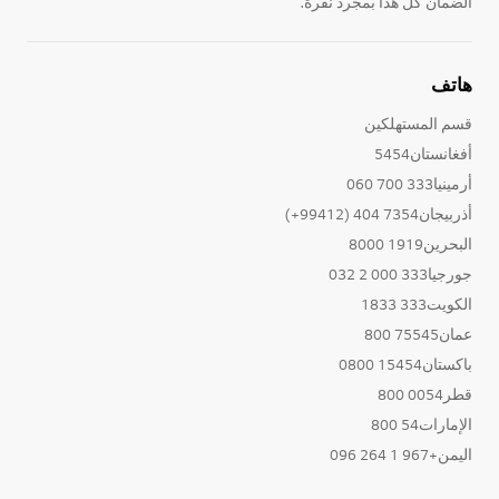
الضمان كل هذا بمجرد نقرة.
هاتف
قسم المستهلكين
أفغانستان5454
أرمينيا333 700 060
أذربيجان7354 404 (99412+)
البحرين1919 8000
جورجيا333 000 2 032
الكويت333 1833
عمان75545 800
باكستان15454 0800
قطر0054 800
الإمارات54 800
اليمن+967 1 264 096