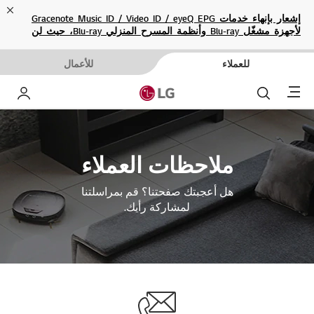
ose
إشعار بإنهاء خدمات Gracenote Music ID / Video ID / eyeQ EPG
لأجهزة مشغّل Blu-ray وأنظمة المسرح المنزلي Blu-ray، حيث لن
تكون متاحة بعد الآن.
للعملاء
للأعمال
Menu
بحث
حساب إ
ملاحظات العملاء
هل أعجبتك صفحتنا؟ قم بمراسلتنا
لمشاركة رأيك.