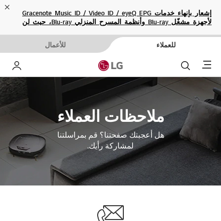
ose
إشعار بإنهاء خدمات Gracenote Music ID / Video ID / eyeQ EPG
لأجهزة مشغّل Blu-ray وأنظمة المسرح المنزلي Blu-ray، حيث لن
تكون متاحة بعد الآن.
للعملاء
للأعمال
Menu
بحث
حساب إ
ملاحظات العملاء
هل أعجبتك صفحتنا؟ قم بمراسلتنا
لمشاركة رأيك.