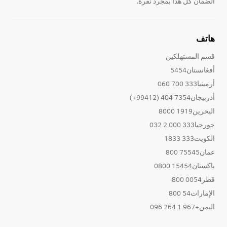
الضمان كل هذا بمجرد نقرة.
هاتف
قسم المستهلكين
أفغانستان5454
أرمينيا333 700 060
أذربيجان7354 404 (99412+)
البحرين1919 8000
جورجيا333 000 2 032
الكويت333 1833
عمان75545 800
باكستان15454 0800
قطر0054 800
الإمارات54 800
اليمن+967 1 264 096