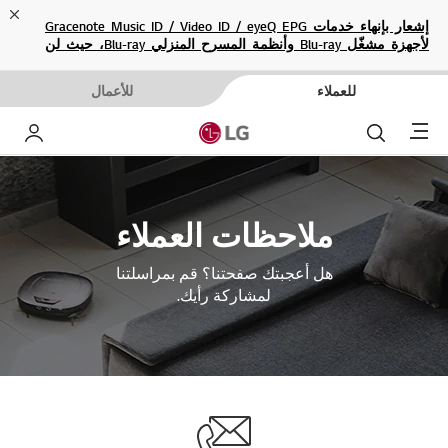
ose
إشعار بإنهاء خدمات Gracenote Music ID / Video ID / eyeQ EPG
لأجهزة مشغّل Blu-ray وأنظمة المسرح المنزلي Blu-ray، حيث لن
تكون متاحة بعد الآن.
للعملاء
للأعمال
Menu
بحث
حساب إ
ملاحظات العملاء
هل أعجبتك صفحتنا؟ قم بمراسلتنا
لمشاركة رأيك.