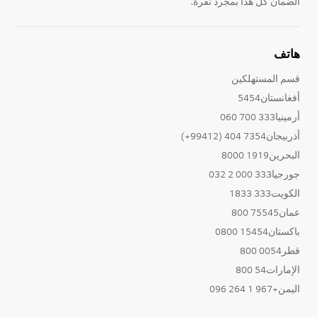
الضمان كل هذا بمجرد نقرة.
هاتف
قسم المستهلكين
أفغانستان5454
أرمينيا333 700 060
أذربيجان7354 404 (99412+)
البحرين1919 8000
جورجيا333 000 2 032
الكويت333 1833
عمان75545 800
باكستان15454 0800
قطر0054 800
الإمارات54 800
اليمن+967 1 264 096