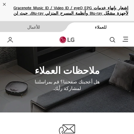
ose
إشعار بإنهاء خدمات Gracenote Music ID / Video ID / eyeQ EPG
لأجهزة مشغّل Blu-ray وأنظمة المسرح المنزلي Blu-ray، حيث لن
تكون متاحة بعد الآن.
للعملاء
للأعمال
Menu
بحث
حساب إ
ملاحظات العملاء
هل أعجبتك صفحتنا؟ قم بمراسلتنا
لمشاركة رأيك.