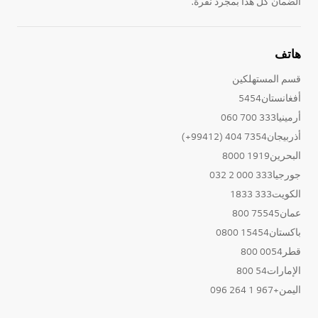
الضمان كل هذا بمجرد نقرة.
هاتف
قسم المستهلكين
أفغانستان5454
أرمينيا333 700 060
أذربيجان7354 404 (99412+)
البحرين1919 8000
جورجيا333 000 2 032
الكويت333 1833
عمان75545 800
باكستان15454 0800
قطر0054 800
الإمارات54 800
اليمن+967 1 264 096