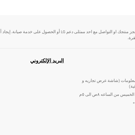
قرة.
البريد الإلكتروني
لومات (شاشة عرض تجاريه و
ية)
ميس من الساعه ٨ص الى ٥م