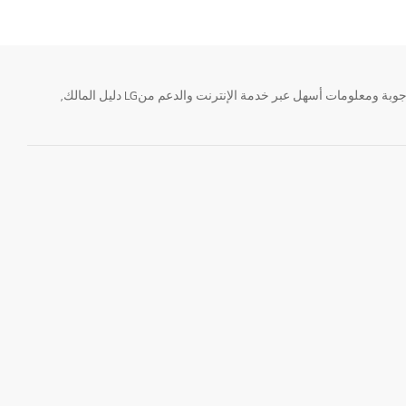
تحتاج معلومة؟ او لديك سؤال ؟ يمكننا المساعدة. سواء كنت فى حاجة الى حجز منتجك او التواصل مع احد ممثلى دعم LG أو الحصول على خدمة صيانة. إيجاد أجوبة ومعلومات أسهل عبر خدمة الإنترنت والدعم منLG دليل المالك,