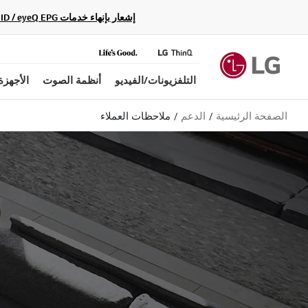
إشعار بإنهاء خدمات Gracenote Music ID / Video ID / eyeQ EPG لأجهزة مشغّل Blu-ray وأنظمة المسرح المنزلي Blu-ray، حيث لن تكون متاحة بعد الآن.
التلفزيونات/الفيديو
أنظمة الصوت
الأجهزة
الصفحة الرئيسية
الدعم
ملاحظات العملاء