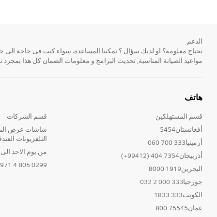
الدعم
مواعيد الصيانة المناسبة, تحديث البرامج و معلومات الضمان كل هذا بمجرد ن
هاتف
قسم المستهلكين
قسم الشركات
أفغانستان5454
شاشات عرض المع
التلفزيونات الفندق
أرمينيا333 700 060
من يوم الاحد الى الخ
أذربيجان7354 404 (99412+)
0299 805 4 971+
البحرين1919 8000
جورجيا333 000 2 032
الكويت333 1833
عمان75545 800