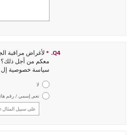
Q4.
*
حقل مطلوب
لأغراض مراقبة الجو
معكم من أجل ذلك؟ إ
سياسة خصوصية إل 
لا
نعم, إسمي / رقم هاتف