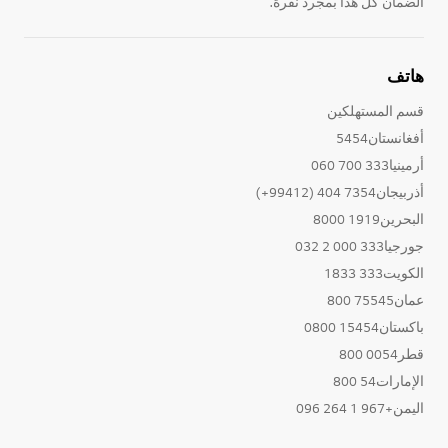
الضمان كل هذا بمجرد نقرة.
هاتف
قسم المستهلكين
أفغانستان5454
أرمينيا333 700 060
أذربيجان7354 404 (99412+)
البحرين1919 8000
جورجيا333 000 2 032
الكويت333 1833
عمان75545 800
باكستان15454 0800
قطر0054 800
الإمارات54 800
اليمن+967 1 264 096