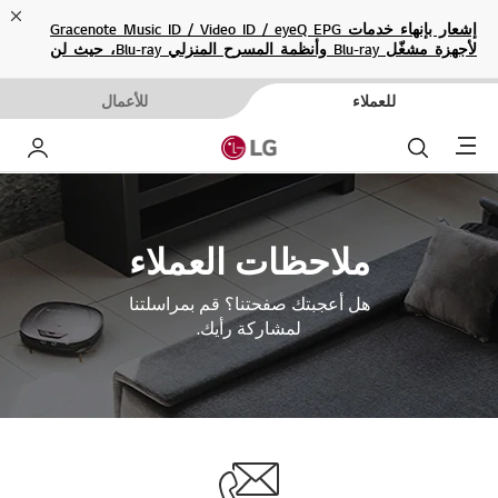
ose
إشعار بإنهاء خدمات Gracenote Music ID / Video ID / eyeQ EPG
لأجهزة مشغّل Blu-ray وأنظمة المسرح المنزلي Blu-ray، حيث لن
تكون متاحة بعد الآن.
للعملاء
للأعمال
Menu
بحث
حساب إ
ملاحظات العملاء
هل أعجبتك صفحتنا؟ قم بمراسلتنا
لمشاركة رأيك.