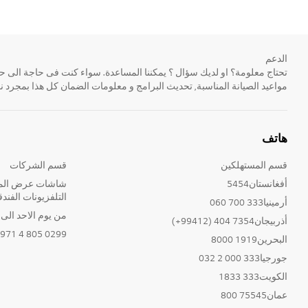
الدعم
مواعيد الصيانة المناسبة, تحديث البرامج و معلومات الضمان كل هذا بمجرد ن
هاتف
قسم المستهلكين
قسم الشركات
أفغانستان5454
شاشات عرض المع
التلفزيونات الفندق
أرمينيا333 700 060
من يوم الاحد الى الخ
أذربيجان7354 404 (99412+)
0299 805 4 971+
البحرين1919 8000
جورجيا333 000 2 032
الكويت333 1833
عمان75545 800