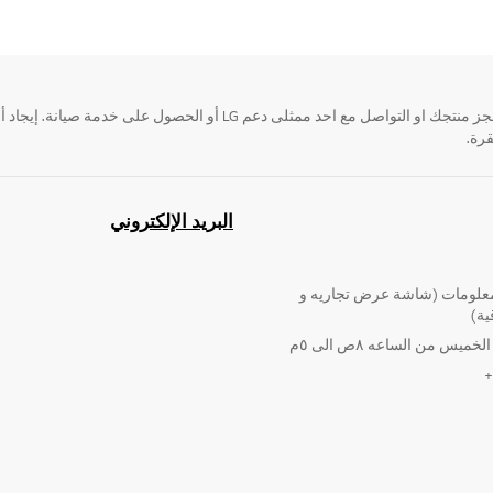
قرة.
البريد الإلكتروني
لومات (شاشة عرض تجاريه و
ية)
ميس من الساعه ٨ص الى ٥م