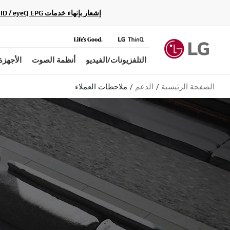
إشعار بإنهاء خدمات Gracenote Music ID / Video ID / eyeQ EPG لأجهزة مشغّل Blu-ray وأنظمة المسرح المنزلي Blu-ray، حيث لن تكون متاحة بعد الآن.
التلفزيونات/الفيديو
أنظمة الصوت
الأجهزة
الصفحة الرئيسية
الدعم
ملاحظات العملاء