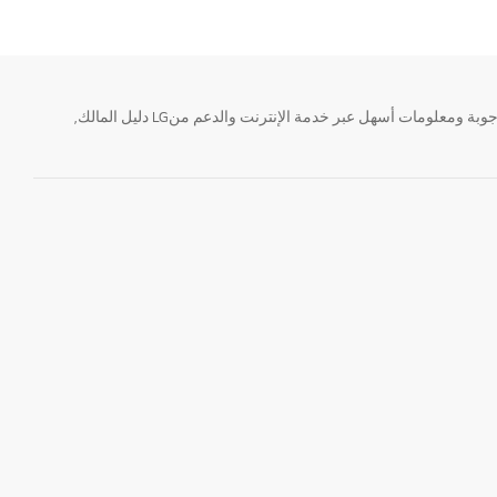
تحتاج معلومة؟ او لديك سؤال ؟ يمكننا المساعدة. سواء كنت فى حاجة الى حجز منتجك او التواصل مع احد ممثلى دعم LG أو الحصول على خدمة صيانة. إيجاد أجوبة ومعلومات أسهل عبر خدمة الإنترنت والدعم منLG دليل المالك,