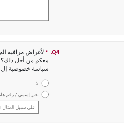
Q4.
*
حقل مطلوب
لأغراض مراقبة الجو
معكم من أجل ذلك؟ إ
سياسة خصوصية إل 
لا
نعم, إسمي / رقم هاتف