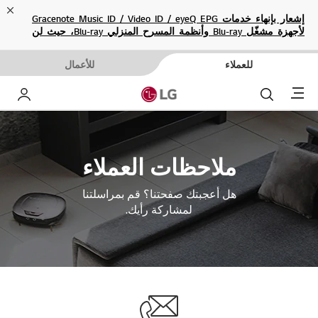
ose
إشعار بإنهاء خدمات Gracenote Music ID / Video ID / eyeQ EPG
لأجهزة مشغّل Blu-ray وأنظمة المسرح المنزلي Blu-ray، حيث لن
تكون متاحة بعد الآن.
للعملاء
للأعمال
Menu
بحث
حساب إ
ملاحظات العملاء
هل أعجبتك صفحتنا؟ قم بمراسلتنا
لمشاركة رأيك.