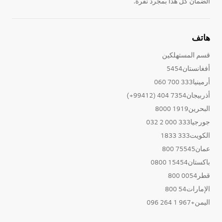
الضمان كل هذا بمجرد نقرة.
هاتف
قسم المستهلكين
أفغانستان5454
أرمينيا333 700 060
أذربيجان7354 404 (99412+)
البحرين1919 8000
جورجيا333 000 2 032
الكويت333 1833
عمان75545 800
باكستان15454 0800
قطر0054 800
الإمارات54 800
اليمن+967 1 264 096