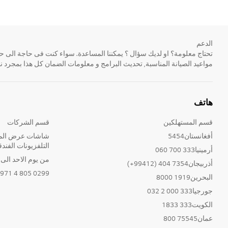
الدعم
مواعيد الصيانة المناسبة, تحديث البرامج و معلومات الضمان كل هذا بمجرد ن
هاتف
قسم المستهلكين
قسم الشركات
أفغانستان5454
شاشات عرض المع
التلفزيونات الفندق
أرمينيا333 700 060
من يوم الاحد الى الخ
أذربيجان7354 404 (99412+)
0299 805 4 971+
البحرين1919 8000
جورجيا333 000 2 032
الكويت333 1833
عمان75545 800