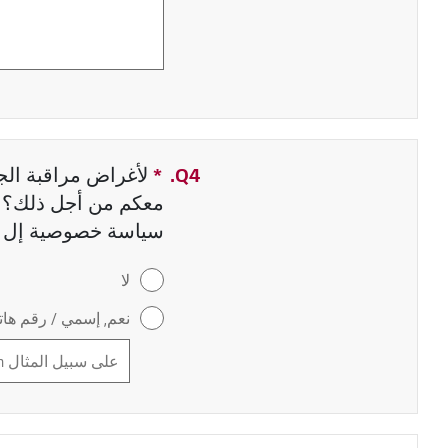
Q4.
*
حقل مطلوب
لأغراض مراقبة الجو
معكم من أجل ذلك؟ إ
سياسة خصوصية إل 
لا
نعم, إسمي / رقم هاتف