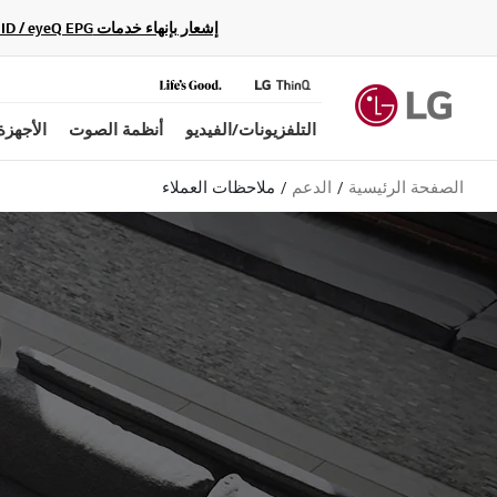
إشعار بإنهاء خدمات Gracenote Music ID / Video ID / eyeQ EPG لأجهزة مشغّل Blu-ray وأنظمة المسرح المنزلي Blu-ray، حيث لن تكون متاحة بعد الآن.
التلفزيونات/الفيديو
أنظمة الصوت
الأجهزة
الصفحة الرئيسية
الدعم
ملاحظات العملاء