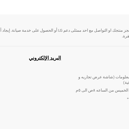
قرة.
البريد الإلكتروني
لومات (شاشة عرض تجاريه و
ية)
ميس من الساعه ٨ص الى ٥م