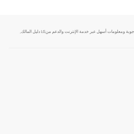
تحتاج معلومة؟ او لديك سؤال ؟ يمكننا المساعدة. سواء كنت فى حاجة الى حجز منتجك او التواصل مع احد ممثلى دعم LG أو الحصول على خدمة صيانة. إيجاد أجوبة ومعلومات أسهل عبر خدمة الإنترنت والدعم منLG دليل المالك,