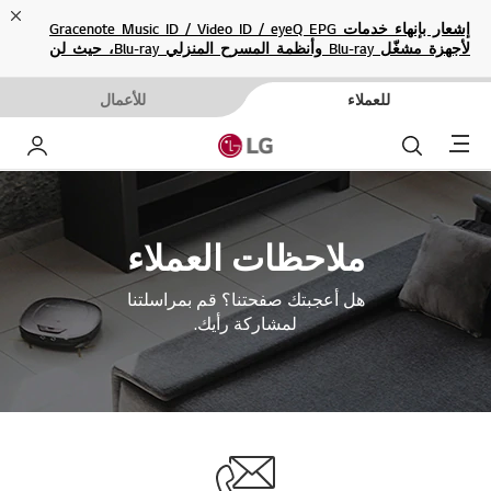
ose
إشعار بإنهاء خدمات Gracenote Music ID / Video ID / eyeQ EPG
لأجهزة مشغّل Blu-ray وأنظمة المسرح المنزلي Blu-ray، حيث لن
تكون متاحة بعد الآن.
للعملاء
للأعمال
Menu
بحث
حساب إ
ملاحظات العملاء
هل أعجبتك صفحتنا؟ قم بمراسلتنا
لمشاركة رأيك.