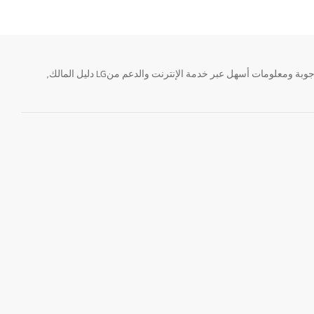
تحتاج معلومة؟ او لديك سؤال ؟ يمكننا المساعدة. سواء كنت فى حاجة الى حجز منتجك او التواصل مع احد ممثلى دعم LG أو الحصول على خدمة صيانة. إيجاد أجوبة ومعلومات أسهل عبر خدمة الإنترنت والدعم منLG دليل المالك,