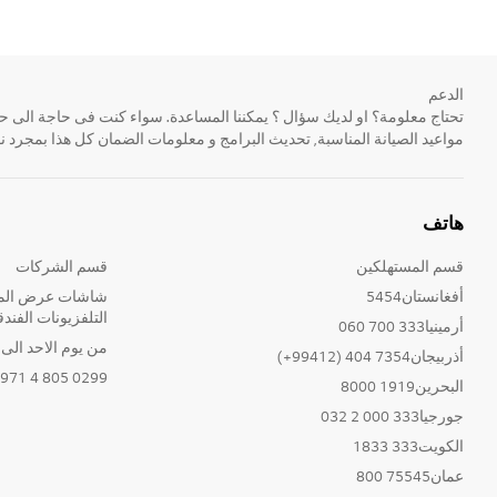
الدعم
مواعيد الصيانة المناسبة, تحديث البرامج و معلومات الضمان كل هذا بمجرد ن
هاتف
قسم المستهلكين
قسم الشركات
أفغانستان5454
شاشات عرض المع
التلفزيونات الفندق
أرمينيا333 700 060
من يوم الاحد الى الخ
أذربيجان7354 404 (99412+)
0299 805 4 971+
البحرين1919 8000
جورجيا333 000 2 032
الكويت333 1833
عمان75545 800