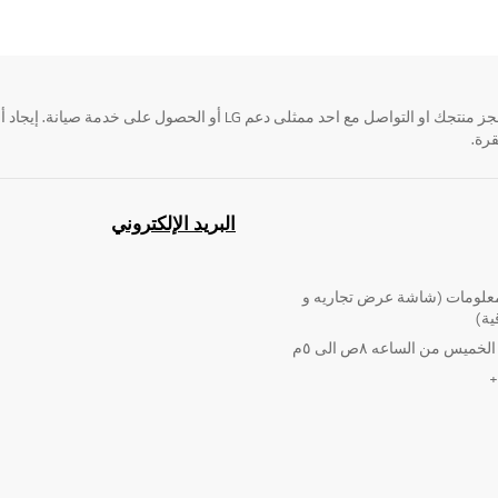
قرة.
البريد الإلكتروني
لومات (شاشة عرض تجاريه و
ية)
ميس من الساعه ٨ص الى ٥م