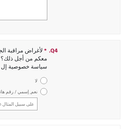
Q4.
*
حقل مطلوب
لأغراض مراقبة الجو
معكم من أجل ذلك؟ إ
سياسة خصوصية إل 
لا
نعم, إسمي / رقم هاتف