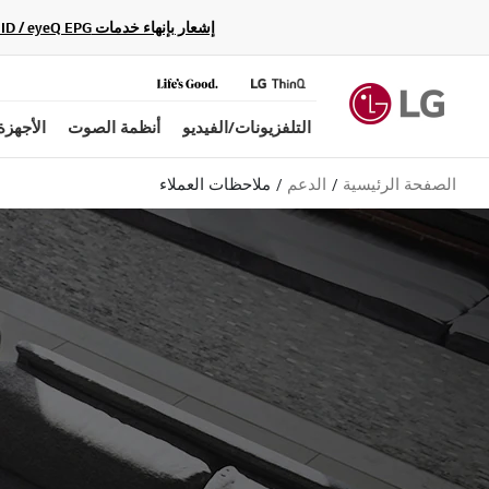
إشعار بإنهاء خدمات Gracenote Music ID / Video ID / eyeQ EPG لأجهزة مشغّل Blu-ray وأنظمة المسرح المنزلي Blu-ray، حيث لن تكون متاحة بعد الآن.
التلفزيونات/الفيديو
أنظمة الصوت
الأجهزة
الصفحة الرئيسية
الدعم
ملاحظات العملاء