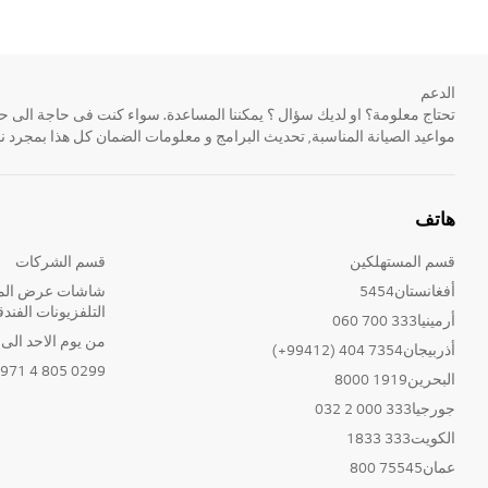
الدعم
مواعيد الصيانة المناسبة, تحديث البرامج و معلومات الضمان كل هذا بمجرد ن
هاتف
قسم المستهلكين
قسم الشركات
أفغانستان5454
شاشات عرض المع
التلفزيونات الفندق
أرمينيا333 700 060
من يوم الاحد الى الخ
أذربيجان7354 404 (99412+)
0299 805 4 971+
البحرين1919 8000
جورجيا333 000 2 032
الكويت333 1833
عمان75545 800