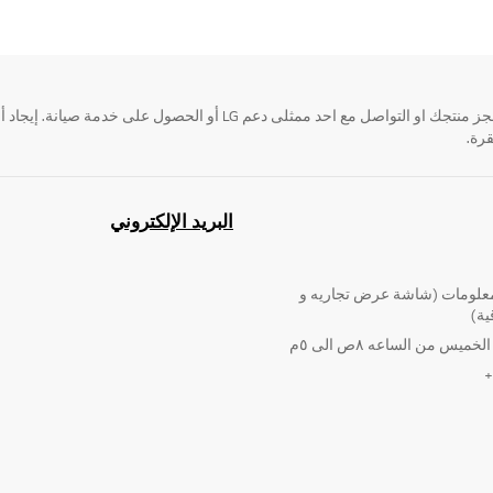
قرة.
البريد الإلكتروني
لومات (شاشة عرض تجاريه و
ية)
ميس من الساعه ٨ص الى ٥م