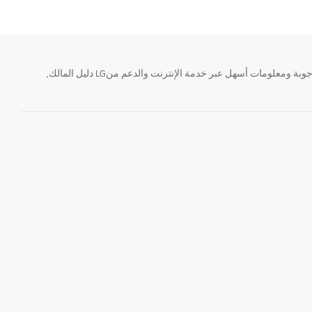
تحتاج معلومة؟ او لديك سؤال ؟ يمكننا المساعدة. سواء كنت فى حاجة الى حجز منتجك او التواصل مع احد ممثلى دعم LG أو الحصول على خدمة صيانة. إيجاد أجوبة ومعلومات أسهل عبر خدمة الإنترنت والدعم منLG دليل المالك,