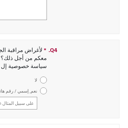
Q4.
*
حقل مطلوب
لأغراض مراقبة الجو
معكم من أجل ذلك؟ إ
سياسة خصوصية إل 
لا
نعم, إسمي / رقم هاتف