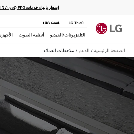
إشعار بإنهاء خدمات Gracenote Music ID / Video ID / eyeQ EPG لأجهزة مشغّل Blu-ray وأنظمة المسرح المنزلي Blu-ray، حيث لن تكون متاحة بعد الآن.
التلفزيونات/الفيديو
أنظمة الصوت
الأجهزة
الصفحة الرئيسية
الدعم
ملاحظات العملاء