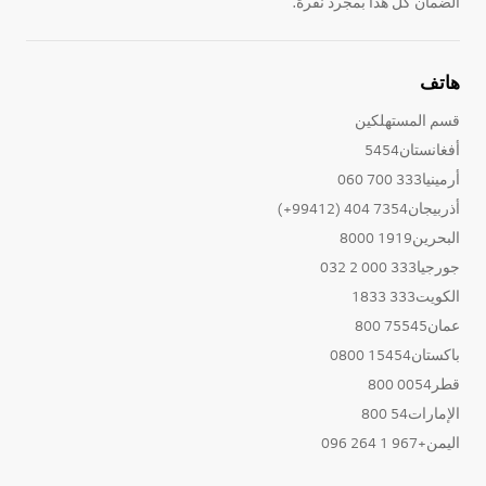
الضمان كل هذا بمجرد نقرة.
هاتف
قسم المستهلكين
أفغانستان5454
أرمينيا333 700 060
أذربيجان7354 404 (99412+)
البحرين1919 8000
جورجيا333 000 2 032
الكويت333 1833
عمان75545 800
باكستان15454 0800
قطر0054 800
الإمارات54 800
اليمن+967 1 264 096