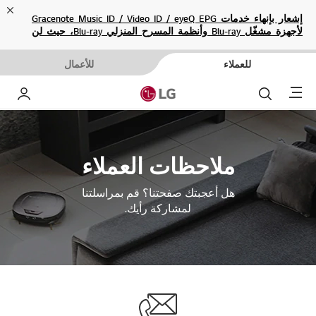
ose
إشعار بإنهاء خدمات Gracenote Music ID / Video ID / eyeQ EPG
لأجهزة مشغّل Blu-ray وأنظمة المسرح المنزلي Blu-ray، حيث لن
تكون متاحة بعد الآن.
للعملاء
للأعمال
Menu
بحث
حساب إ
ملاحظات العملاء
هل أعجبتك صفحتنا؟ قم بمراسلتنا
لمشاركة رأيك.