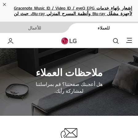
ose
إشعار بإنهاء خدمات Gracenote Music ID / Video ID / eyeQ EPG
لأجهزة مشغّل Blu-ray وأنظمة المسرح المنزلي Blu-ray، حيث لن
تكون متاحة بعد الآن.
للعملاء
للأعمال
Menu
بحث
حساب إ
ملاحظات العملاء
هل أعجبتك صفحتنا؟ قم بمراسلتنا
لمشاركة رأيك.