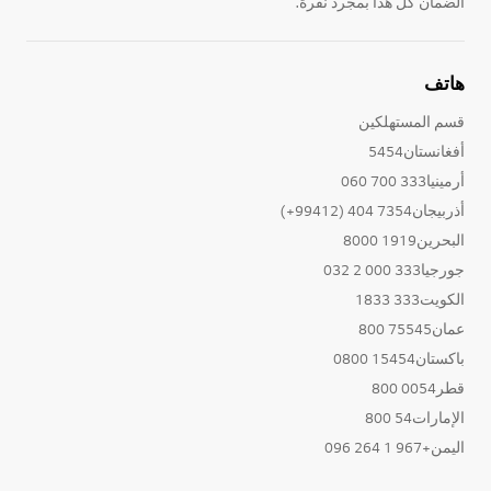
الضمان كل هذا بمجرد نقرة.
هاتف
قسم المستهلكين
أفغانستان5454
أرمينيا333 700 060
أذربيجان7354 404 (99412+)
البحرين1919 8000
جورجيا333 000 2 032
الكويت333 1833
عمان75545 800
باكستان15454 0800
قطر0054 800
الإمارات54 800
اليمن+967 1 264 096