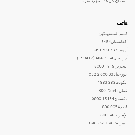
الضمان كل هذا بمجرد نقرة.
هاتف
قسم المستهلكين
أفغانستان5454
أرمينيا333 700 060
أذربيجان7354 404 (99412+)
البحرين1919 8000
جورجيا333 000 2 032
الكويت333 1833
عمان75545 800
باكستان15454 0800
قطر0054 800
الإمارات54 800
اليمن+967 1 264 096