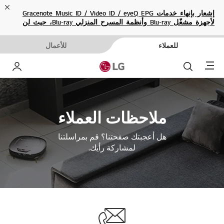
ose
إشعار بإنهاء خدمات Gracenote Music ID / Video ID / eyeQ EPG
لأجهزة مشغّل Blu-ray وأنظمة المسرح المنزلي Blu-ray، حيث لن
تكون متاحة بعد الآن.
للعملاء
للأعمال
Menu
بحث
حساب إ
ملاحظات العملاء
هل أعجبتك صفحتنا؟ قم بمراسلتنا
لمشاركة رأيك.