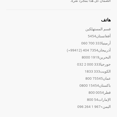
الضمان كل هذا بمجرد نقرة.
هاتف
قسم المستهلكين
أفغانستان5454
أرمينيا333 700 060
أذربيجان7354 404 (99412+)
البحرين1919 8000
جورجيا333 000 2 032
الكويت333 1833
عمان75545 800
باكستان15454 0800
قطر0054 800
الإمارات54 800
اليمن+967 1 264 096