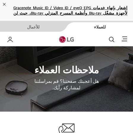
ose
إشعار بإنهاء خدمات Gracenote Music ID / Video ID / eyeQ EPG
لأجهزة مشغّل Blu-ray وأنظمة المسرح المنزلي Blu-ray، حيث لن
تكون متاحة بعد الآن.
للعملاء
للأعمال
Menu
بحث
حساب إ
ملاحظات العملاء
هل أعجبتك صفحتنا؟ قم بمراسلتنا
لمشاركة رأيك.