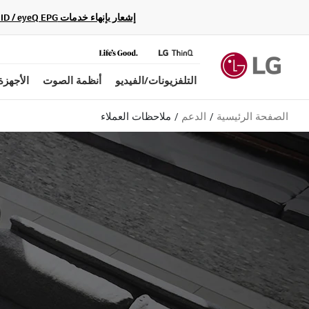
إشعار بإنهاء خدمات Gracenote Music ID / Video ID / eyeQ EPG لأجهزة مشغّل Blu-ray وأنظمة المسرح المنزلي Blu-ray، حيث لن تكون متاحة بعد الآن.
التلفزيونات/الفيديو
أنظمة الصوت
الأجهزة
الصفحة الرئيسية
الدعم
ملاحظات العملاء