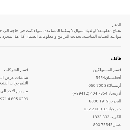
الدعم
مواعيد الصيانة المناسبة, تحديث البرامج و معلومات الضمان كل هذا بمجرد ن
هاتف
قسم المستهلكين
قسم الشركات
أفغانستان5454
شاشات عرض المع
التلفزيونات الفندق
أرمينيا333 700 060
من يوم الاحد الى الخ
أذربيجان7354 404 (99412+)
0299 805 4 971+
البحرين1919 8000
جورجيا333 000 2 032
الكويت333 1833
عمان75545 800