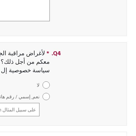
Q4.
*
حقل مطلوب
لأغراض مراقبة الجو
معكم من أجل ذلك؟ إ
سياسة خصوصية إل 
لا
نعم, إسمي / رقم هاتف