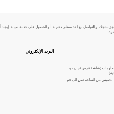
قرة.
البريد الإلكتروني
لومات (شاشة عرض تجاريه و
ية)
ميس من الساعه ٨ص الى ٥م