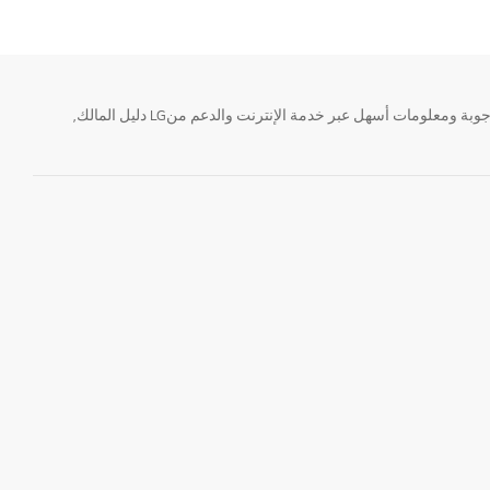
تحتاج معلومة؟ او لديك سؤال ؟ يمكننا المساعدة. سواء كنت فى حاجة الى حجز منتجك او التواصل مع احد ممثلى دعم LG أو الحصول على خدمة صيانة. إيجاد أجوبة ومعلومات أسهل عبر خدمة الإنترنت والدعم منLG دليل المالك,