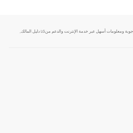
تحتاج معلومة؟ او لديك سؤال ؟ يمكننا المساعدة. سواء كنت فى حاجة الى حجز منتجك او التواصل مع احد ممثلى دعم LG أو الحصول على خدمة صيانة. إيجاد أجوبة ومعلومات أسهل عبر خدمة الإنترنت والدعم منLG دليل المالك,