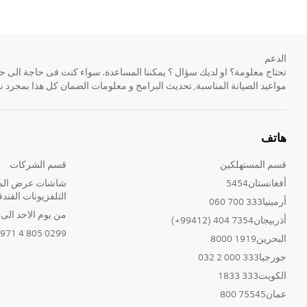
الدعم
مواعيد الصيانة المناسبة, تحديث البرامج و معلومات الضمان كل هذا بمجرد ن
هاتف
قسم المستهلكين
قسم الشركات
أفغانستان5454
شاشات عرض المع
التلفزيونات الفندق
أرمينيا333 700 060
من يوم الاحد الى الخ
أذربيجان7354 404 (99412+)
0299 805 4 971+
البحرين1919 8000
جورجيا333 000 2 032
الكويت333 1833
عمان75545 800