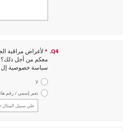
Q4.
*
حقل مطلوب
لأغراض مراقبة الجو
معكم من أجل ذلك؟ إ
سياسة خصوصية إل 
لا
نعم, إسمي / رقم هاتف