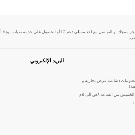
قرة.
البريد الإلكتروني
لومات (شاشة عرض تجاريه و
ية)
ميس من الساعه ٨ص الى ٥م