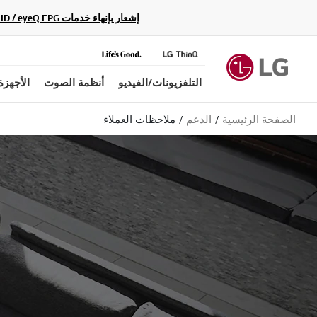
إشعار بإنهاء خدمات Gracenote Music ID / Video ID / eyeQ EPG لأجهزة مشغّل Blu-ray وأنظمة المسرح المنزلي Blu-ray، حيث لن تكون متاحة بعد الآن.
التلفزيونات/الفيديو
أنظمة الصوت
الأجهزة
الصفحة الرئيسية
الدعم
ملاحظات العملاء