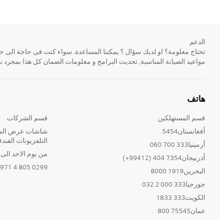
الدعم
مواعيد الصيانة المناسبة, تحديث البرامج و معلومات الضمان كل هذا بمجرد ن
هاتف
قسم المستهلكين
قسم الشركات
أفغانستان5454
شاشات عرض المع
التلفزيونات الفندق
أرمينيا333 700 060
من يوم الاحد الى الخ
أذربيجان7354 404 (99412+)
0299 805 4 971+
البحرين1919 8000
جورجيا333 000 2 032
الكويت333 1833
عمان75545 800