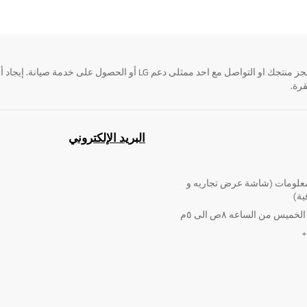
قرة.
البريد الإلكتروني
لومات (شاشة عرض تجاريه و
ية)
ميس من الساعه ٨ص الى ٥م