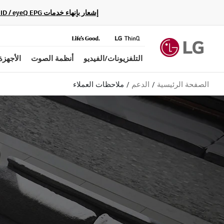
إشعار بإنهاء خدمات Gracenote Music ID / Video ID / eyeQ EPG لأجهزة مشغّل Blu-ray وأنظمة المسرح المنزلي Blu-ray، حيث لن تكون متاحة بعد الآن.
التلفزيونات/الفيديو
أنظمة الصوت
الأجهزة
الصفحة الرئيسية
الدعم
ملاحظات العملاء