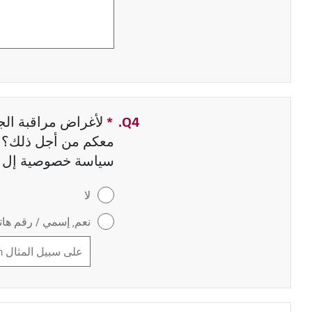
Q4.
*
حقل مطلوب
لأغراض مراقبة الجو
معكم من أجل ذلك؟ إ
سياسة خصوصية إل 
لا
نعم, إسمي / رقم هاتف