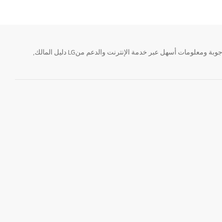
تحتاج معلومة؟ او لديك سؤال ؟ يمكننا المساعدة. سواء كنت فى حاجة الى حجز منتجك او التواصل مع احد ممثلى دعم LG أو الحصول على خدمة صيانة. إيجاد أجوبة ومعلومات أسهل عبر خدمة الإنترنت والدعم منLG دليل المالك,