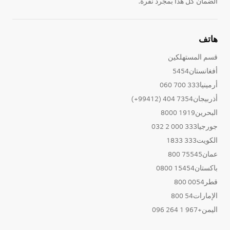
الضمان كل هذا بمجرد نقرة.
هاتف
قسم المستهلكين
أفغانستان5454
أرمينيا333 700 060
أذربيجان7354 404 (99412+)
البحرين1919 8000
جورجيا333 000 2 032
الكويت333 1833
عمان75545 800
باكستان15454 0800
قطر0054 800
الإمارات54 800
اليمن+967 1 264 096