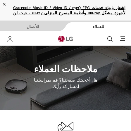
ose
إشعار بإنهاء خدمات Gracenote Music ID / Video ID / eyeQ EPG
لأجهزة مشغّل Blu-ray وأنظمة المسرح المنزلي Blu-ray، حيث لن
تكون متاحة بعد الآن.
للعملاء
للأعمال
Menu
بحث
حساب إ
ملاحظات العملاء
هل أعجبتك صفحتنا؟ قم بمراسلتنا
لمشاركة رأيك.