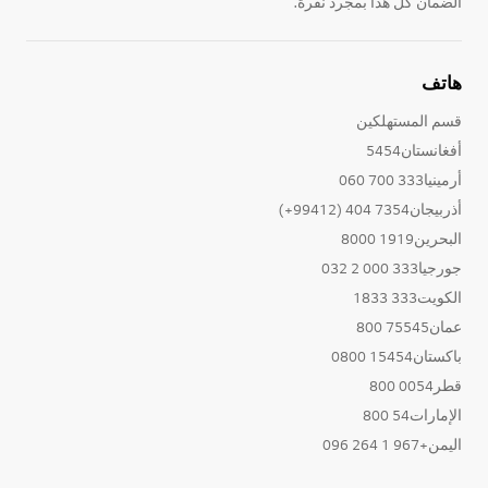
الضمان كل هذا بمجرد نقرة.
هاتف
قسم المستهلكين
أفغانستان5454
أرمينيا333 700 060
أذربيجان7354 404 (99412+)
البحرين1919 8000
جورجيا333 000 2 032
الكويت333 1833
عمان75545 800
باكستان15454 0800
قطر0054 800
الإمارات54 800
اليمن+967 1 264 096