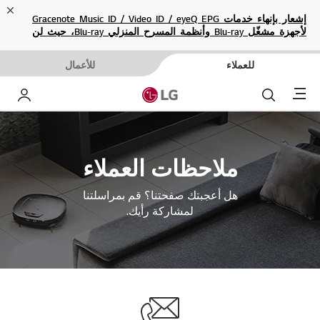
ose
إشعار بإنهاء خدمات Gracenote Music ID / Video ID / eyeQ EPG
لأجهزة مشغّل Blu-ray وأنظمة المسرح المنزلي Blu-ray، حيث لن
تكون متاحة بعد الآن.
للعملاء
للأعمال
Menu
بحث
حساب إ
ملاحظات العملاء
هل أعجبتك صفحتنا؟ قم بمراسلتنا
لمشاركة رأيك.