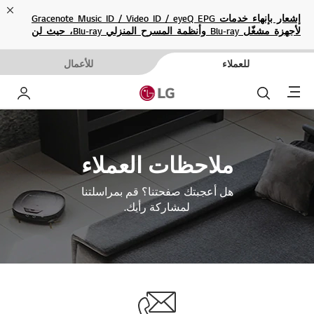
ose
إشعار بإنهاء خدمات Gracenote Music ID / Video ID / eyeQ EPG
لأجهزة مشغّل Blu-ray وأنظمة المسرح المنزلي Blu-ray، حيث لن
تكون متاحة بعد الآن.
للعملاء
للأعمال
Menu
بحث
حساب إ
ملاحظات العملاء
هل أعجبتك صفحتنا؟ قم بمراسلتنا
لمشاركة رأيك.