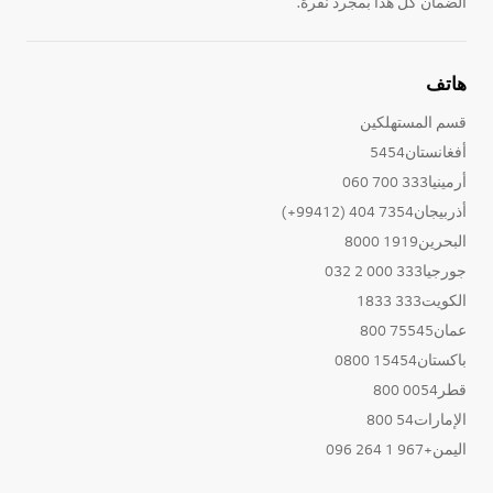
الضمان كل هذا بمجرد نقرة.
هاتف
قسم المستهلكين
أفغانستان5454
أرمينيا333 700 060
أذربيجان7354 404 (99412+)
البحرين1919 8000
جورجيا333 000 2 032
الكويت333 1833
عمان75545 800
باكستان15454 0800
قطر0054 800
الإمارات54 800
اليمن+967 1 264 096