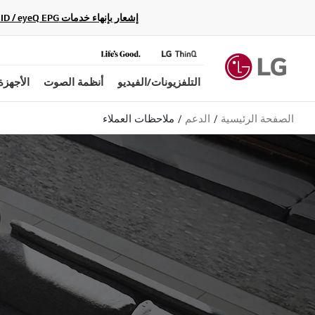
إشعار بإنهاء خدمات Gracenote Music ID / Video ID / eyeQ EPG لأجهزة مشغّل Blu-ray وأنظمة المسرح المنزلي Blu-ray، حيث لن تكون متاحة بعد الآن.
التلفزيونات/الفيديو
أنظمة الصوت
الأجهزة
الصفحة الرئيسية
الدعم
ملاحظات العملاء