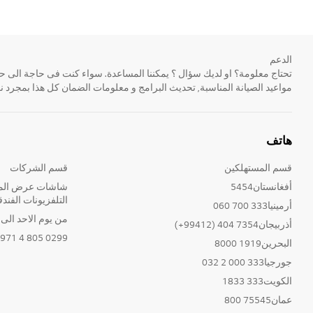
الدعم
مواعيد الصيانة المناسبة, تحديث البرامج و معلومات الضمان كل هذا بمجرد ن
هاتف
قسم المستهلكين
قسم الشركات
أفغانستان5454
شاشات عرض المع
التلفزيونات الفندق
أرمينيا333 700 060
من يوم الاحد الى الخ
أذربيجان7354 404 (99412+)
0299 805 4 971+
البحرين1919 8000
جورجيا333 000 2 032
الكويت333 1833
عمان75545 800