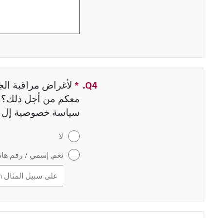
Q4.
*
حقل مطلوب
لأغراض مراقبة الجو
معكم من أجل ذلك؟ إ
سياسة خصوصية إل 
لا
نعم, إسمي / رقم هاتف