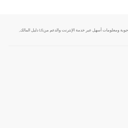
تحتاج معلومة؟ او لديك سؤال ؟ يمكننا المساعدة. سواء كنت فى حاجة الى حجز منتجك او التواصل مع احد ممثلى دعم LG أو الحصول على خدمة صيانة. إيجاد أجوبة ومعلومات أسهل عبر خدمة الإنترنت والدعم منLG دليل المالك,