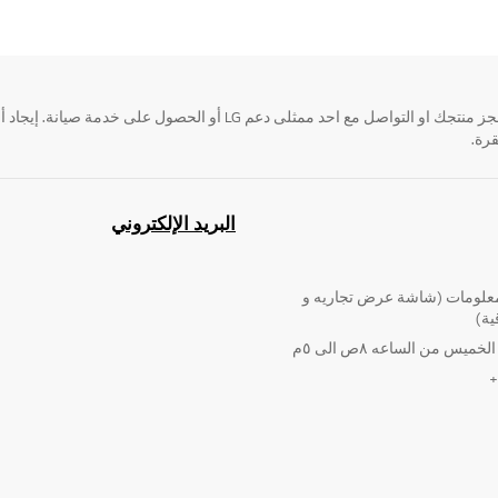
قرة.
البريد الإلكتروني
لومات (شاشة عرض تجاريه و
ية)
ميس من الساعه ٨ص الى ٥م