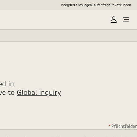
Integrierte lösungen
Kaufanfrage
Privatkunden
Anmelden
Menü
öffne
d in.
ove to
Global Inquiry
*
Pflichtfelder