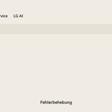
rvice
LG AI
Fehlerbehebung