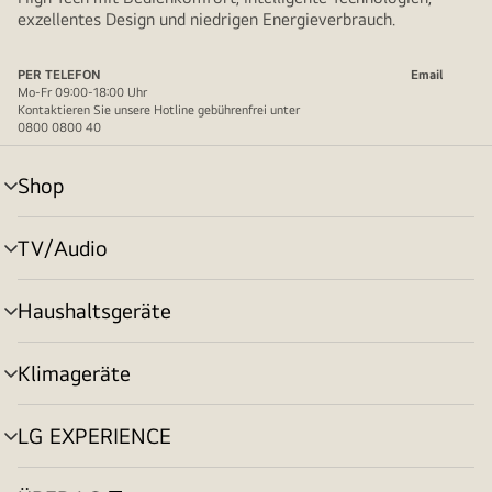
exzellentes Design und niedrigen Energieverbrauch.
PER TELEFON
Email
Mo-Fr 09:00-18:00 Uhr
Kontaktieren Sie unsere Hotline gebührenfrei unter
0800 0800 40
Shop
Menü
umschalten
TV/Audio
Menü
umschalten
Haushaltsgeräte
Menü
umschalten
Klimageräte
Menü
umschalten
LG EXPERIENCE
Menü
umschalten