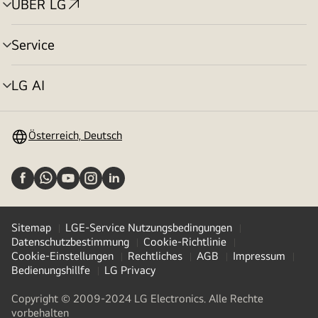
ÜBER LG
Menü
umschalten
Service
Menü
umschalten
LG AI
Menü
umschalten
Österreich, Deutsch
Sitemap
LGE-Service Nutzungsbedingungen
Datenschutzbestimmung
Cookie-Richtlinie
Cookie-Einstellungen
Rechtliches
AGB
Impressum
Bedienungshillfe
LG Privacy
Copyright © 2009-2024 LG Electronics. Alle Rechte
vorbehalten