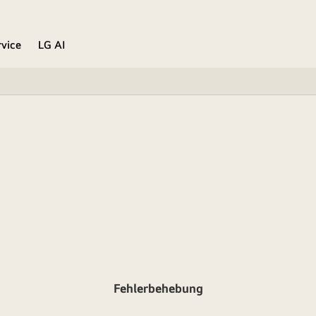
rvice
LG AI
Fehlerbehebung