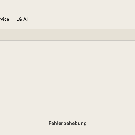
rvice
LG AI
Fehlerbehebung