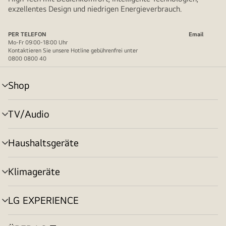
exzellentes Design und niedrigen Energieverbrauch.
PER TELEFON
Email
Mo-Fr 09:00-18:00 Uhr
Kontaktieren Sie unsere Hotline gebührenfrei unter
0800 0800 40
Shop
Menü
umschalten
TV/Audio
Menü
umschalten
Haushaltsgeräte
Menü
umschalten
Klimageräte
Menü
umschalten
LG EXPERIENCE
Menü
umschalten