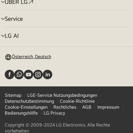
ÜBER LG
Menü
umschalten
Service
Menü
umschalten
LG AI
Menü
umschalten
Österreich, Deutsch
Sitemap
LGE-Service Nutzungsbedingungen
Datenschutzbestimmung
Cookie-Richtlinie
Cookie-Einstellungen
Rechtliches
AGB
Impressum
Bedienungshillfe
LG Privacy
Copyright © 2009-2024 LG Electronics. Alle Rechte
vorbehalten