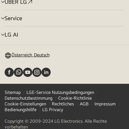
ÜBER LG
Menü
umschalten
Service
Menü
umschalten
LG AI
Menü
umschalten
Österreich, Deutsch
Sitemap
LGE-Service Nutzungsbedingungen
Datenschutzbestimmung
Cookie-Richtlinie
Cookie-Einstellungen
Rechtliches
AGB
Impressum
Bedienungshillfe
LG Privacy
Copyright © 2009-2024 LG Electronics. Alle Rechte
vorbehalten