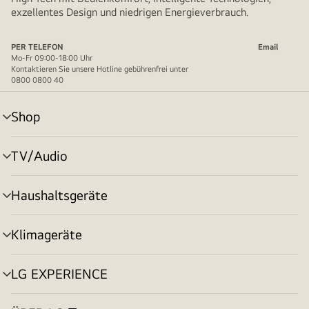
exzellentes Design und niedrigen Energieverbrauch.
PER TELEFON
Email
Mo-Fr 09:00-18:00 Uhr
Kontaktieren Sie unsere Hotline gebührenfrei unter
0800 0800 40
Shop
Menü
umschalten
TV/Audio
Menü
umschalten
Haushaltsgeräte
Menü
umschalten
Klimageräte
Menü
umschalten
LG EXPERIENCE
Menü
umschalten