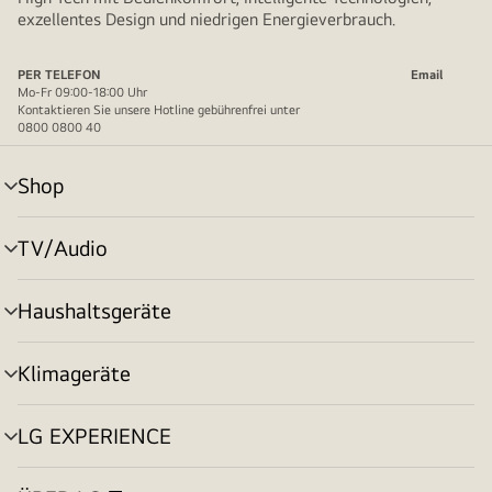
exzellentes Design und niedrigen Energieverbrauch.
PER TELEFON
Email
Mo-Fr 09:00-18:00 Uhr
Kontaktieren Sie unsere Hotline gebührenfrei unter
0800 0800 40
Shop
Menü
umschalten
TV/Audio
Menü
umschalten
Haushaltsgeräte
Menü
umschalten
Klimageräte
Menü
umschalten
LG EXPERIENCE
Menü
umschalten