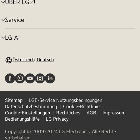
ÜBER LG
Menü
umschalten
Service
Menü
umschalten
LG AI
Menü
umschalten
Österreich, Deutsch
Sitemap
LGE-Service Nutzungsbedingungen
Datenschutzbestimmung
Cookie-Richtlinie
Cookie-Einstellungen
Rechtliches
AGB
Impressum
Bedienungshillfe
LG Privacy
Copyright © 2009-2024 LG Electronics. Alle Rechte
vorbehalten