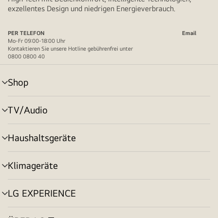
exzellentes Design und niedrigen Energieverbrauch.
PER TELEFON
Email
Mo-Fr 09:00-18:00 Uhr
Kontaktieren Sie unsere Hotline gebührenfrei unter
0800 0800 40
Shop
Menü
umschalten
TV/Audio
Menü
umschalten
Haushaltsgeräte
Menü
umschalten
Klimageräte
Menü
umschalten
LG EXPERIENCE
Menü
umschalten