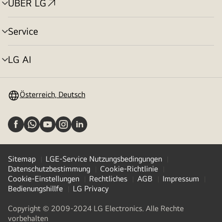
ÜBER LG
Menü
umschalten
Service
Menü
umschalten
LG AI
Menü
umschalten
Österreich, Deutsch
Sitemap
LGE-Service Nutzungsbedingungen
Datenschutzbestimmung
Cookie-Richtlinie
Cookie-Einstellungen
Rechtliches
AGB
Impressum
Bedienungshillfe
LG Privacy
Copyright © 2009-2024 LG Electronics. Alle Rechte
vorbehalten